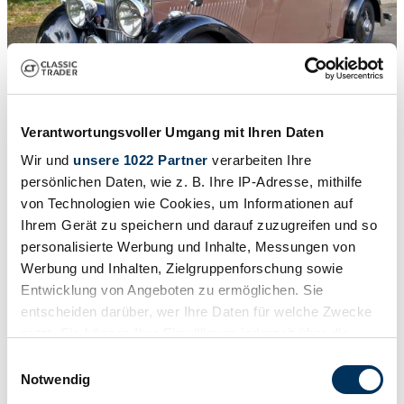
Verantwortungsvoller Umgang mit Ihren Daten
Wir und
unsere 1022 Partner
verarbeiten Ihre
1
/
50
persönlichen Daten, wie z. B. Ihre IP-Adresse, mithilfe
1939 | Bentley 4 1/4 Litre
von Technologien wie Cookies, um Informationen auf
55 967 €
Ihrem Gerät zu speichern und darauf zuzugreifen und so
personalisierte Werbung und Inhalte, Messungen von
Werbung und Inhalten, Zielgruppenforschung sowie
Entwicklung von Angeboten zu ermöglichen. Sie
entscheiden darüber, wer Ihre Daten für welche Zwecke
nutzt. Sie können Ihre Einwilligung jederzeit über die
Cookie-Erklärung oder durch Klicken auf das Privacy
Einwilligungsauswahl
Trigger Symbol ändern oder widerrufen
Notwendig