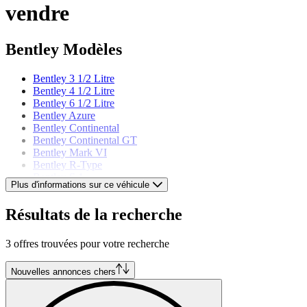
vendre
Bentley Modèles
Bentley 3 1/2 Litre
Bentley 4 1/2 Litre
Bentley 6 1/2 Litre
Bentley Azure
Bentley Continental
Bentley Continental GT
Bentley Mark VI
Bentley R-Type
Bentley S 1
Plus d'informations sur ce véhicule
Bentley S 2
Bentley S 3
Résultats de la recherche
Bentley Turbo R
3 offres trouvées pour votre recherche
Nouvelles annonces chers