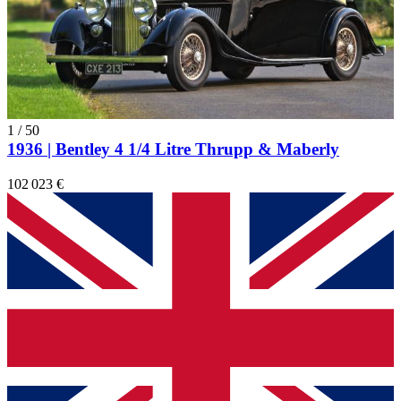
1
/
50
1936 | Bentley 4 1/4 Litre Thrupp & Maberly
102 023 €