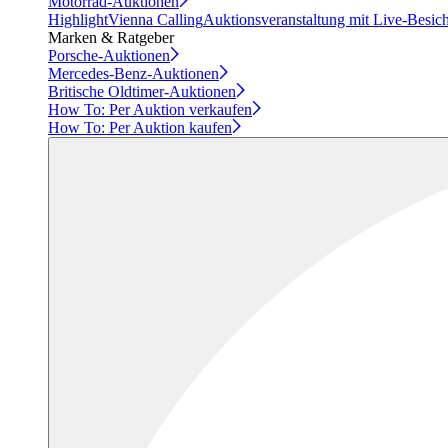
Motorrad-Auktionen
Highlight
Vienna Calling
Auktionsveranstaltung mit Live-Besic
Marken & Ratgeber
Porsche-Auktionen
Mercedes-Benz-Auktionen
Britische Oldtimer-Auktionen
How To: Per Auktion verkaufen
How To: Per Auktion kaufen