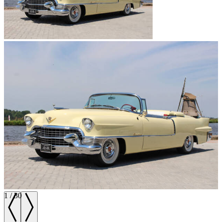
1
/
30