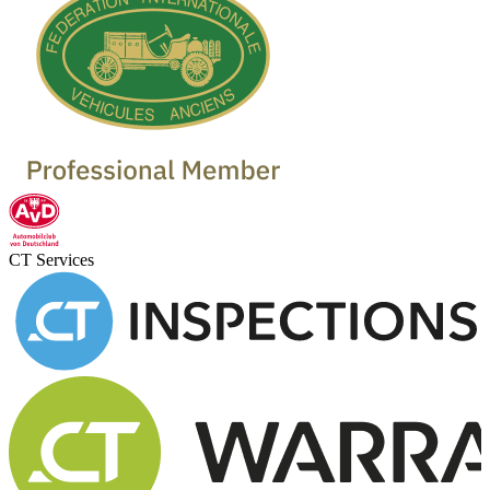
Oldtimer verkaufen
Oldtimer Händler
Oldtimer Garagen
CT Services