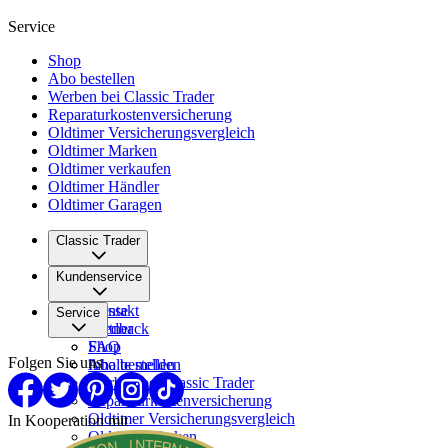
Service
Shop
Abo bestellen
Werben bei Classic Trader
Reparaturkostenversicherung
Oldtimer Versicherungsvergleich
Oldtimer Marken
Oldtimer verkaufen
Oldtimer Händler
Oldtimer Garagen
Classic Trader
Über uns
Kundenservice
Karriere
Presse
Kontakt
Service
Partner
Feedback
FAQ
Shop
Folgen Sie uns
Inhalte melden
Abo bestellen
Werben bei Classic Trader
Reparaturkostenversicherung
Oldtimer Versicherungsvergleich
In Kooperation mit
Oldtimer Marken