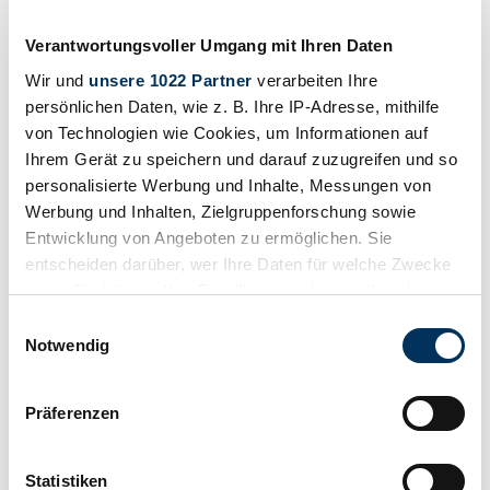
Drucken
Verantwortungsvoller Umgang mit Ihren Daten
Wir und
unsere 1022 Partner
verarbeiten Ihre
persönlichen Daten, wie z. B. Ihre IP-Adresse, mithilfe
von Technologien wie Cookies, um Informationen auf
Ihrem Gerät zu speichern und darauf zuzugreifen und so
personalisierte Werbung und Inhalte, Messungen von
Werbung und Inhalten, Zielgruppenforschung sowie
Entwicklung von Angeboten zu ermöglichen. Sie
entscheiden darüber, wer Ihre Daten für welche Zwecke
nutzt. Sie können Ihre Einwilligung jederzeit über die
Cookie-Erklärung oder durch Klicken auf das Privacy
Einwilligungsauswahl
Trigger Symbol ändern oder widerrufen
Notwendig
Teilen
Wenn Sie es erlauben, würden wir auch gerne:
Alle Services zu diesem Fahrzeug
Präferenzen
Informationen über Ihre geografische Lage
1955 | Cadillac Eldorado Special
erfassen, welche bis auf einige Meter genau sein
Excellent condition
können
Statistiken