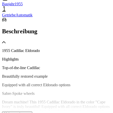
Baujahr
1955
Getriebe
Automatik
Beschreibung
1955 Cadillac Eldorado
Highlights
Top-of-the-line Cadillac
Beautifully restored example
Equipped with all correct Eldorado options
Sabre-Spoke wheels
Dream machine! This 1955 Cadillac Eldorado in the color "Cape
Ivory" is truly beautiful! Equipped with all correct Eldorado options
including Sabre Spoke rims, 2 quadruple carburetors and 'parade