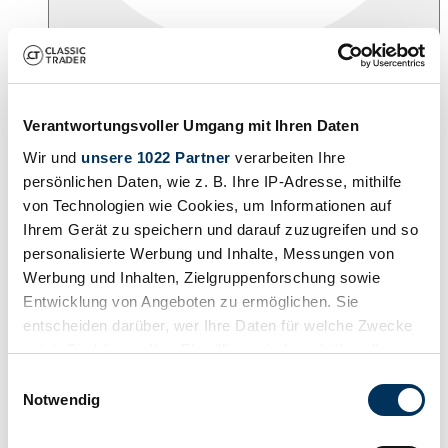
Jetzt neu! CT INSPECTIONS
Oldtimer- & Youngtimer-Gutachten jetzt online buchen
Verantwortungsvoller Umgang mit Ihren Daten
Anmelden
Wir und
unsere 1022 Partner
verarbeiten Ihre
persönlichen Daten, wie z. B. Ihre IP-Adresse, mithilfe
Suche anpassen
von Technologien wie Cookies, um Informationen auf
Marke
Cadillac
Ihrem Gerät zu speichern und darauf zuzugreifen und so
personalisierte Werbung und Inhalte, Messungen von
Modellreihe
Eldorado
Werbung und Inhalten, Zielgruppenforschung sowie
Baureihe
4th generation
Entwicklung von Angeboten zu ermöglichen. Sie
entscheiden darüber, wer Ihre Daten für welche Zwecke
Suchauftrag einrichten
nutzt. Sie können Ihre Einwilligung jederzeit über die
|
< Zurück
Cookie-Erklärung oder durch Klicken auf das Privacy
Einwilligungsauswahl
Automobil
Trigger Symbol ändern oder widerrufen
Notwendig
Cadillac
Cadillac Eldorado
Cadillac 4th generation
(0 Angebote)
Wenn Sie es erlauben, würden wir auch gerne: