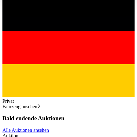
haben oder die sie im Rahmen Ihrer Nutzung der Dienste
gesammelt haben.
Datenschutzerklärung
Privat
Fahrzeug ansehen
Bald endende Auktionen
Alle Auktionen ansehen
Auktion
A