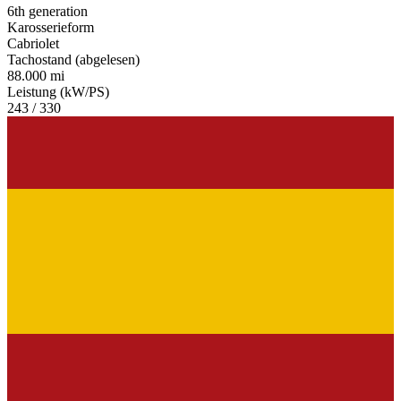
6th generation
Karosserieform
Cabriolet
Tachostand (abgelesen)
88.000 mi
Leistung (kW/PS)
243 / 330