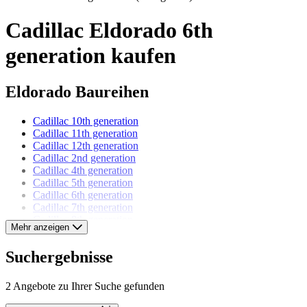
Cadillac Eldorado 6th
generation kaufen
Eldorado Baureihen
Cadillac 10th generation
Cadillac 11th generation
Cadillac 12th generation
Cadillac 2nd generation
Cadillac 4th generation
Cadillac 5th generation
Cadillac 6th generation
Cadillac 7th generation
Cadillac 8th generation
Mehr anzeigen
Cadillac 9th generation
Suchergebnisse
Cadillac Modelle
2 Angebote zu Ihrer Suche gefunden
Cadillac Allanté
Cadillac Brougham