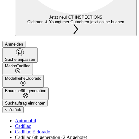
Jetzt neu! CT INSPECTIONS
Oldtimer- & Youngtimer-Gutachten jetzt online buchen
Anmelden
Suche anpassen
Marke
Cadillac
Modellreihe
Eldorado
Baureihe
6th generation
Suchauftrag einrichten
|
< Zurück
Automobil
Cadillac
Cadillac Eldorado
Cadillac 6th generation
(2 Angebote)