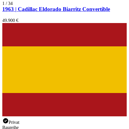
1
/
34
1963 | Cadillac Eldorado Biarritz Convertible
49.900 €
Privat
Baureihe