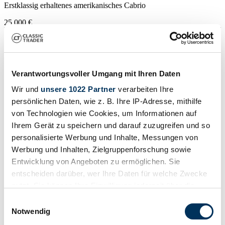
Erstklassig erhaltenes amerikanisches Cabrio
25.000 €
Verantwortungsvoller Umgang mit Ihren Daten
Wir und
unsere 1022 Partner
verarbeiten Ihre
persönlichen Daten, wie z. B. Ihre IP-Adresse, mithilfe
von Technologien wie Cookies, um Informationen auf
Ihrem Gerät zu speichern und darauf zuzugreifen und so
personalisierte Werbung und Inhalte, Messungen von
Werbung und Inhalten, Zielgruppenforschung sowie
Entwicklung von Angeboten zu ermöglichen. Sie
entscheiden darüber, wer Ihre Daten für welche Zwecke
nutzt. Sie können Ihre Einwilligung jederzeit über die
Privat
Cookie-Erklärung oder durch Klicken auf das Privacy
Einwilligungsauswahl
Baureihe
Trigger Symbol ändern oder widerrufen
Notwendig
6th generation
Karosserieform