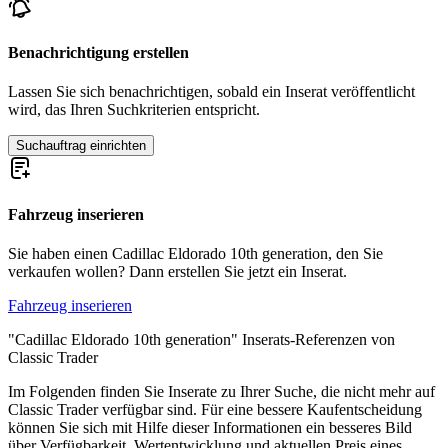
Cadillac DeVille
Cadillac Fleetwood
Cadillac Serie 353
Benachrichtigung erstellen
Cadillac Serie 60
Cadillac Serie 62
Lassen Sie sich benachrichtigen, sobald ein Inserat veröffentlicht
Cadillac Serie 75
wird, das Ihren Suchkriterien entspricht.
Cadillac V-16
Cadillac V16
Suchauftrag einrichten
Fahrzeug inserieren
Sie haben einen Cadillac Eldorado 10th generation, den Sie
verkaufen wollen? Dann erstellen Sie jetzt ein Inserat.
Fahrzeug inserieren
"Cadillac Eldorado 10th generation" Inserats-Referenzen von
Classic Trader
Im Folgenden finden Sie Inserate zu Ihrer Suche, die nicht mehr auf
Classic Trader verfügbar sind. Für eine bessere Kaufentscheidung
können Sie sich mit Hilfe dieser Informationen ein besseres Bild
über Verfügbarkeit, Wertentwicklung und aktuellen Preis eines