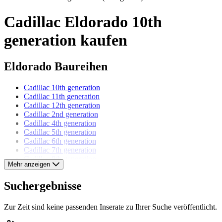
Cadillac Eldorado 10th
generation kaufen
Eldorado Baureihen
Cadillac 10th generation
Cadillac 11th generation
Cadillac 12th generation
Cadillac 2nd generation
Cadillac 4th generation
Cadillac 5th generation
Cadillac 6th generation
Cadillac 7th generation
Cadillac 8th generation
Mehr anzeigen
Cadillac 9th generation
Suchergebnisse
Cadillac Modelle
Zur Zeit sind keine passenden Inserate zu Ihrer Suche veröffentlicht.
Cadillac Allanté
Cadillac Brougham