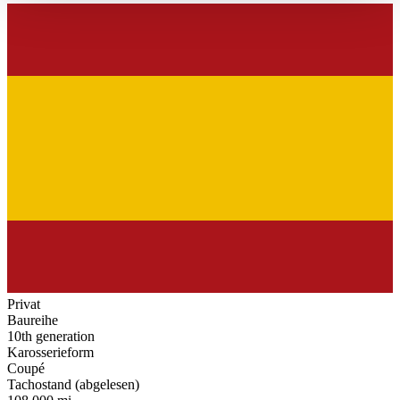
haben oder die sie im Rahmen Ihrer Nutzung der Dienste
gesammelt haben.
Datenschutzerklärung
Privat
Baureihe
10th generation
Karosserieform
Coupé
Tachostand (abgelesen)