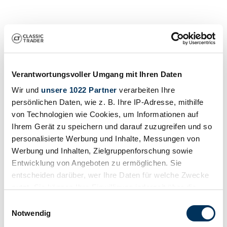
Verantwortungsvoller Umgang mit Ihren Daten
Wir und
unsere 1022 Partner
verarbeiten Ihre
persönlichen Daten, wie z. B. Ihre IP-Adresse, mithilfe
Händler
von Technologien wie Cookies, um Informationen auf
Ihrem Gerät zu speichern und darauf zuzugreifen und so
personalisierte Werbung und Inhalte, Messungen von
Werbung und Inhalten, Zielgruppenforschung sowie
Entwicklung von Angeboten zu ermöglichen. Sie
entscheiden darüber, wer Ihre Daten für welche Zwecke
nutzt. Sie können Ihre Einwilligung jederzeit über die
Cookie-Erklärung oder durch Klicken auf das Privacy
Einwilligungsauswahl
Trigger Symbol ändern oder widerrufen
Notwendig