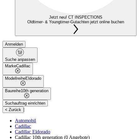
Jetzt neu! CT INSPECTIONS
Oldtimer- & Youngtimer-Gutachten jetzt online buchen
Anmelden
Suche anpassen
Marke
Cadillac
Modellreihe
Eldorado
Baureihe
10th generation
Suchauftrag einrichten
|
< Zurück
Automobil
Cadillac
Cadillac Eldorado
Cadillac 10th generation
(0 Angebote)