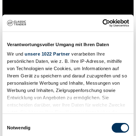
Verantwortungsvoller Umgang mit Ihren Daten
Wir und
unsere 1022 Partner
verarbeiten Ihre
persönlichen Daten, wie z. B. Ihre IP-Adresse, mithilfe
von Technologien wie Cookies, um Informationen auf
Ihrem Gerät zu speichern und darauf zuzugreifen und so
personalisierte Werbung und Inhalte, Messungen von
Händler
Werbung und Inhalten, Zielgruppenforschung sowie
Karosserieform
Entwicklung von Angeboten zu ermöglichen. Sie
Cabriolet
entscheiden darüber, wer Ihre Daten für welche Zwecke
Tachostand (abgelesen)
17.561 km
nutzt. Sie können Ihre Einwilligung jederzeit über die
Leistung (kW/PS)
Cookie-Erklärung oder durch Klicken auf das Privacy
Einwilligungsauswahl
193 / 262
Trigger Symbol ändern oder widerrufen
Notwendig