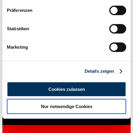
Wenn Sie es erlauben, würden wir auch gerne:
Präferenzen
Informationen über Ihre geografische Lage
erfassen, welche bis auf einige Meter genau sein
können
Statistiken
Ihr Gerät durch aktives Scannen nach
bestimmten Merkmalen (Fingerprinting) identifizieren
Marketing
Erfahren Sie mehr darüber, wie Ihre persönlichen Daten
verarbeitet werden, und legen Sie Ihre Präferenzen im
Abschnitt Einzelheiten
fest.
Details zeigen
Wir verwenden Cookies, um Inhalte und Anzeigen zu
personalisieren, Funktionen für soziale Medien anbieten
Cookies zulassen
Händler
zu können und die Zugriffe auf unsere Website zu
analysieren. Außerdem geben wir Informationen zu Ihrer
Nur notwendige Cookies
Verwendung unserer Website an unsere Partner für
soziale Medien, Werbung und Analysen weiter. Unsere
Partner führen diese Informationen möglicherweise mit
weiteren Daten zusammen, die Sie ihnen bereitgestellt