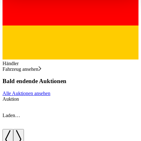
haben oder die sie im Rahmen Ihrer Nutzung der Dienste
gesammelt haben.
Datenschutzerklärung
Händler
Fahrzeug ansehen
Bald endende Auktionen
Alle Auktionen ansehen
Auktion
A
Laden…