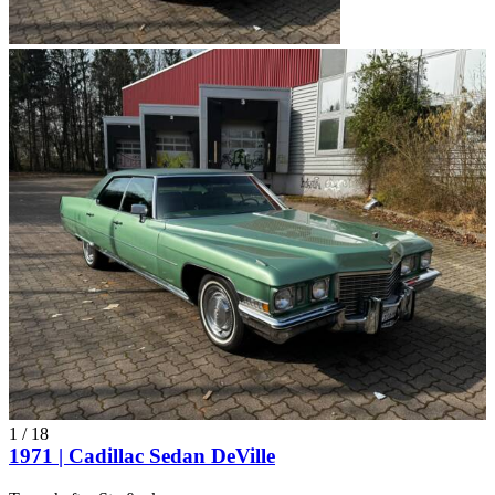
1
/
18
1971 | Cadillac Sedan DeVille