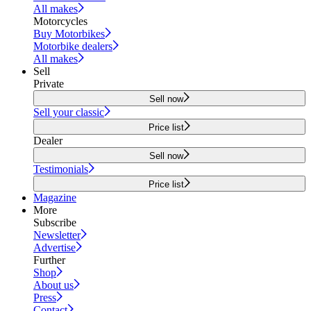
All makes
Motorcycles
Buy Motorbikes
Motorbike dealers
All makes
Sell
Private
Sell now
Sell your classic
Price list
Dealer
Sell now
Testimonials
Price list
Magazine
More
Subscribe
Newsletter
Advertise
Further
Shop
About us
Press
Contact