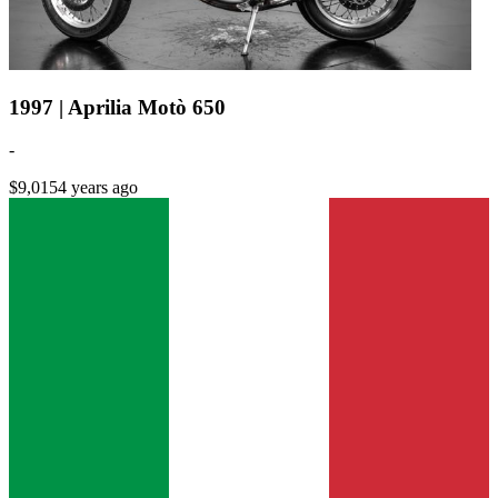
1997 | Aprilia Motò 650
-
$9,015
4 years ago