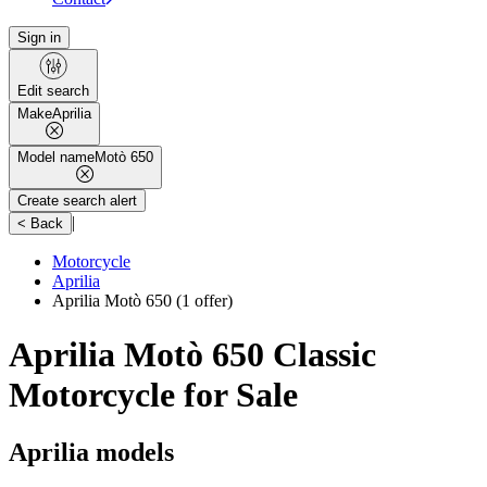
Sign in
Edit search
Make
Aprilia
Model name
Motò 650
Create search alert
|
< Back
Motorcycle
Aprilia
Aprilia Motò 650
(1 offer)
Aprilia Motò 650 Classic
Motorcycle for Sale
Aprilia models