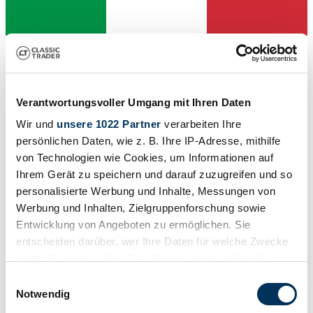
Dealer
Verantwortungsvoller Umgang mit Ihren Daten
Wir und
unsere 1022 Partner
verarbeiten Ihre
persönlichen Daten, wie z. B. Ihre IP-Adresse, mithilfe
von Technologien wie Cookies, um Informationen auf
Ihrem Gerät zu speichern und darauf zuzugreifen und so
personalisierte Werbung und Inhalte, Messungen von
Werbung und Inhalten, Zielgruppenforschung sowie
Entwicklung von Angeboten zu ermöglichen. Sie
entscheiden darüber, wer Ihre Daten für welche Zwecke
nutzt. Sie können Ihre Einwilligung jederzeit über die
Cookie-Erklärung oder durch Klicken auf das Privacy
Einwilligungsauswahl
Dealer
Trigger Symbol ändern oder widerrufen
Notwendig
Expired listing