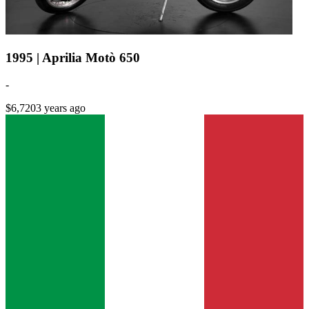
1995 | Aprilia Motò 650
-
$6,720
3 years ago