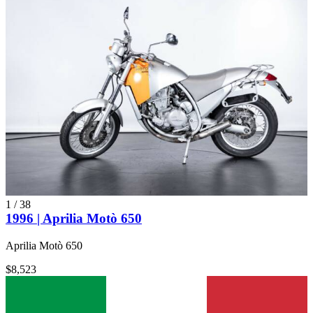
1
/
38
1996 | Aprilia Motò 650
Aprilia Motò 650
$8,523