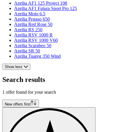
Aprilia AF1 125 Project 108
Aprilia AF1 Futura Sport Pro 125
Aprilia Moto 6.5
Aprilia Pegaso 650
Aprilia Red Rose 50
Aprilia RS 250
Aprilia RSV 1000 R
Aprilia RSV 1000 V60
Aprilia Scarabeo 50
Aprilia SR 50
Aprilia Tuareg 350 Wind
Show less
Search results
1 offer found for your search
New offers first