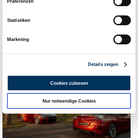
Präferenzen
Informationen über Ihre geografische Lage
erfassen, welche bis auf einige Meter genau sein
können
Statistiken
Ihr Gerät durch aktives Scannen nach
bestimmten Merkmalen (Fingerprinting) identifizieren
Marketing
Erfahren Sie mehr darüber, wie Ihre persönlichen Daten
verarbeitet werden, und legen Sie Ihre Präferenzen im
Dealer
Abschnitt Einzelheiten
fest.
Expired listing
Details zeigen
Wir verwenden Cookies, um Inhalte und Anzeigen zu
personalisieren, Funktionen für soziale Medien anbieten
Cookies zulassen
zu können und die Zugriffe auf unsere Website zu
analysieren. Außerdem geben wir Informationen zu Ihrer
Nur notwendige Cookies
Verwendung unserer Website an unsere Partner für
soziale Medien, Werbung und Analysen weiter. Unsere
Partner führen diese Informationen möglicherweise mit
weiteren Daten zusammen, die Sie ihnen bereitgestellt
haben oder die sie im Rahmen Ihrer Nutzung der Dienste