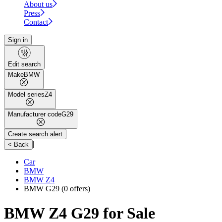
About us
Press
Contact
Sign in
Edit search
Make
BMW
Model series
Z4
Manufacturer code
G29
Create search alert
|
< Back
Car
BMW
BMW Z4
BMW G29
(0 offers)
BMW Z4 G29 for Sale