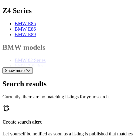
Z4 Series
BMW E85
BMW E86
BMW E89
BMW models
BMW 02 Series
BMW 3 Series
Show more
BMW 3.0
BMW 327
BMW 328
Search results
BMW 5 Series
BMW 503
Currently, there are no matching listings for your search.
BMW 6 Series
BMW 8 Series
BMW Z1
BMW Z3
BMW Z8
Create search alert
Let yourself be notified as soon as a listing is published that matches