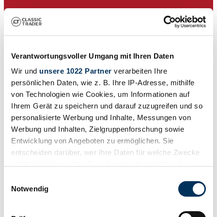
Verantwortungsvoller Umgang mit Ihren Daten
Wir und
unsere 1022 Partner
verarbeiten Ihre
persönlichen Daten, wie z. B. Ihre IP-Adresse, mithilfe
von Technologien wie Cookies, um Informationen auf
Ihrem Gerät zu speichern und darauf zuzugreifen und so
personalisierte Werbung und Inhalte, Messungen von
Werbung und Inhalten, Zielgruppenforschung sowie
Dealer
Entwicklung von Angeboten zu ermöglichen. Sie
entscheiden darüber, wer Ihre Daten für welche Zwecke
nutzt. Sie können Ihre Einwilligung jederzeit über die
Cookie-Erklärung oder durch Klicken auf das Privacy
Einwilligungsauswahl
Trigger Symbol ändern oder widerrufen
Notwendig
Wenn Sie es erlauben, würden wir auch gerne: