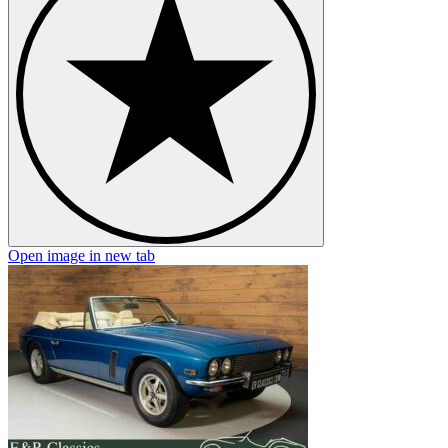
Open image in new tab
O