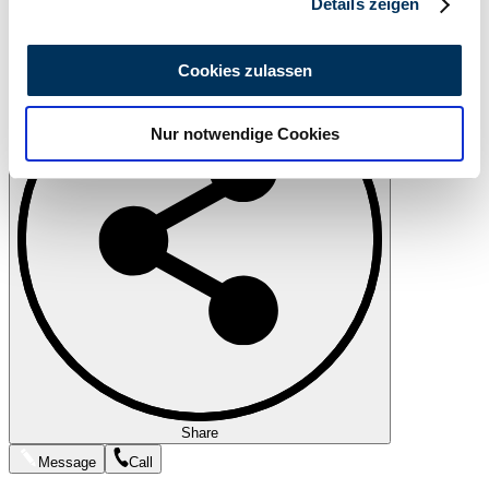
Details zeigen
Wir verwenden Cookies, um Inhalte und Anzeigen zu
Print
personalisieren, Funktionen für soziale Medien anbieten
Cookies zulassen
zu können und die Zugriffe auf unsere Website zu
analysieren. Außerdem geben wir Informationen zu Ihrer
Nur notwendige Cookies
Verwendung unserer Website an unsere Partner für
soziale Medien, Werbung und Analysen weiter. Unsere
Partner führen diese Informationen möglicherweise mit
weiteren Daten zusammen, die Sie ihnen bereitgestellt
haben oder die sie im Rahmen Ihrer Nutzung der Dienste
gesammelt haben.
Datenschutzerklärung
Share
Message
Call