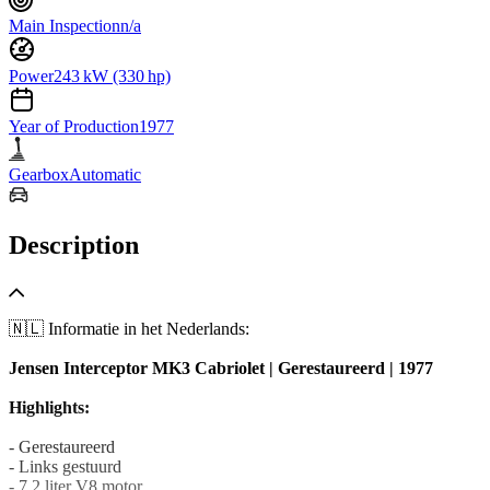
Main Inspection
n/a
Power
243 kW (330 hp)
Year of Production
1977
Gearbox
Automatic
Description
🇳🇱 Informatie in het Nederlands:
Jensen Interceptor MK3 Cabriolet | Gerestaureerd | 1977
Highlights:
- Gerestaureerd
- Links gestuurd
- 7.2 liter V8 motor