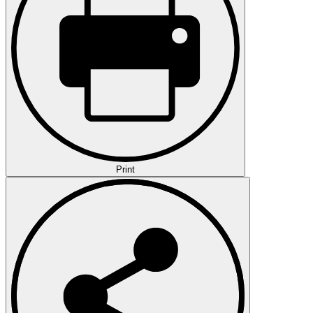
Print