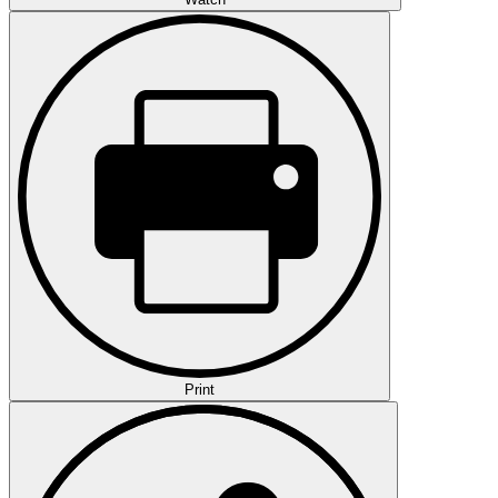
Print