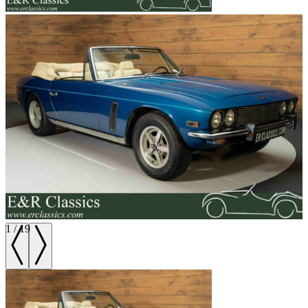
1
/
19