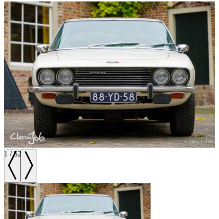
1
/
52