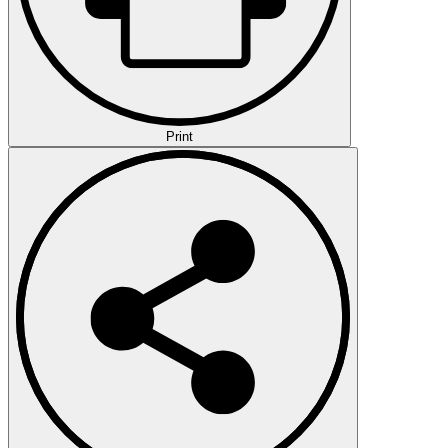
Print