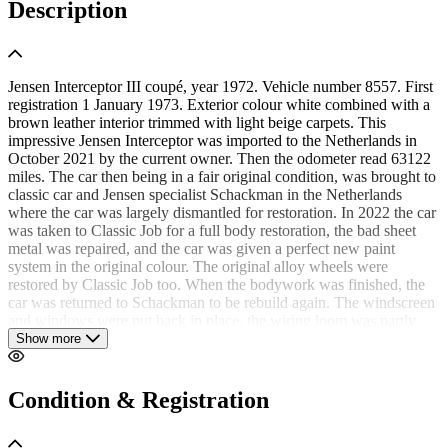
Description
Jensen Interceptor III coupé, year 1972. Vehicle number 8557. First
registration 1 January 1973. Exterior colour white combined with a
brown leather interior trimmed with light beige carpets. This
impressive Jensen Interceptor was imported to the Netherlands in
October 2021 by the current owner. Then the odometer read 63122
miles. The car then being in a fair original condition, was brought to
classic car and Jensen specialist Schackman in the Netherlands
where the car was largely dismantled for restoration. In 2022 the car
was taken to Classic Job for a full body restoration, the bad sheet
metal was repaired, and the car was given a perfect new paint
system in the original colour. The original alloy wheels were
restored by Classic Job too. When the bodywork was finished, the
car was returned to Schackman to be rebuild again. The windscreen
and windows were put back in place, the wiring loom was partly
renewed, the dashboard was restored, and several parts were newly
Show more
chromed. Mechanically and technically, everything was checked,
adjusted, and brought up to date. The original leather interior, still
being in a very good condition, was retained, the boot was newly
Condition & Registration
upholstered. A total amount of €40.000 was invested to bring the car
to the current very good and wonderful condition! The big 7.2 Litre
Chrysler engine (288 hp/515 Nm!) runs and sounds perfectly, the 3-