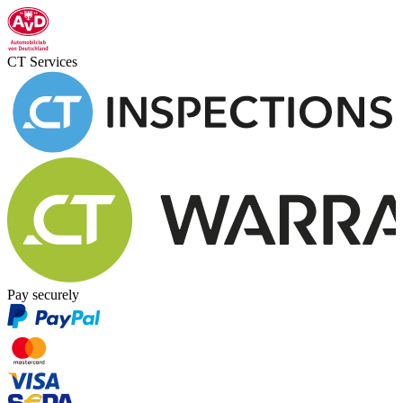
CT Services
Pay securely