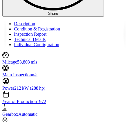
Share
Description
Condition & Registration
Inspection Report
Technical Details
Individual Configuration
Mileage
53,803 mls
Main Inspection
n/a
Power
212 kW (288 hp)
Year of Production
1972
Gearbox
Automatic