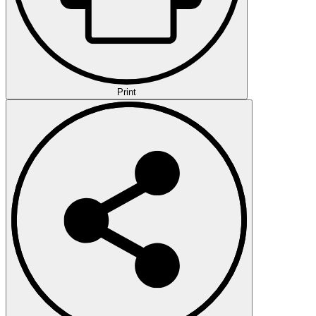
Print