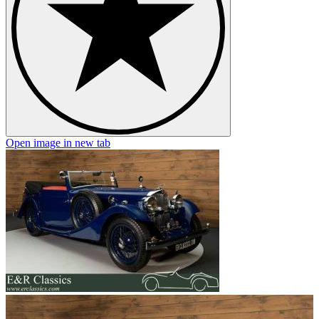
Open image in new tab
O