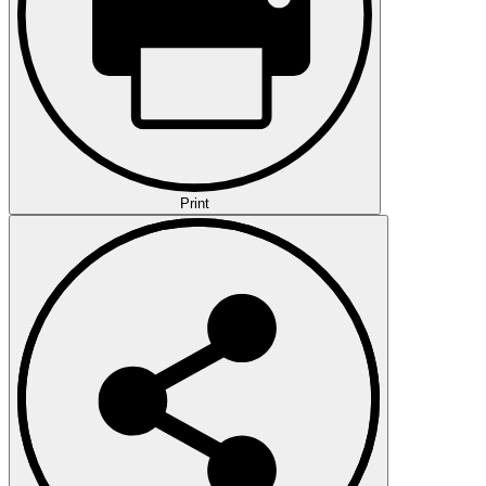
Print