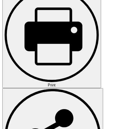
Print