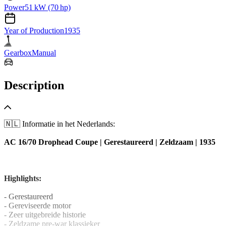
Power
51 kW (70 hp)
Year of Production
1935
Gearbox
Manual
Description
🇳🇱 Informatie in het Nederlands:
AC 16/70 Drophead Coupe | Gerestaureerd | Zeldzaam | 1935
Highlights:
- Gerestaureerd
- Gereviseerde motor
- Zeer uitgebreide historie
- Zeldzame pre-war klassieker