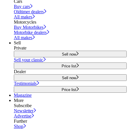
Cars
Buy cars
Oldtimer dealers
All makes
Motorcycles
Buy Motorbikes
Motorbike dealers
All makes
Sell
Private
Sell now
Sell your classic
Price list
Dealer
Sell now
Testimonials
Price list
Magazine
More
Subscribe
Newsletter
Advertise
Further
Shop