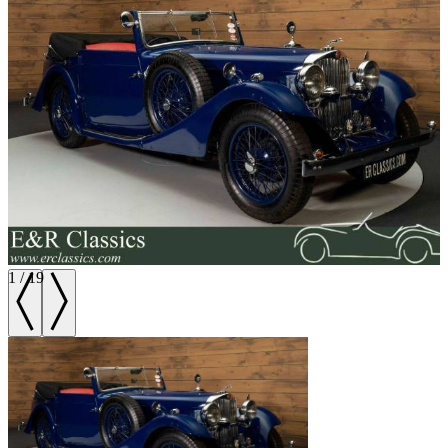
1
/
19