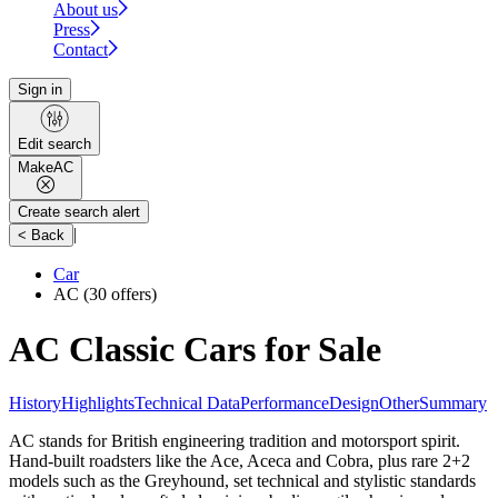
About us
Press
Contact
Sign in
Edit search
Make
AC
Create search alert
|
< Back
Car
AC
(30 offers)
AC Classic Cars for Sale
History
Highlights
Technical Data
Performance
Design
Other
Summary
AC stands for British engineering tradition and motorsport spirit.
Hand-built roadsters like the Ace, Aceca and Cobra, plus rare 2+2
models such as the Greyhound, set technical and stylistic standards