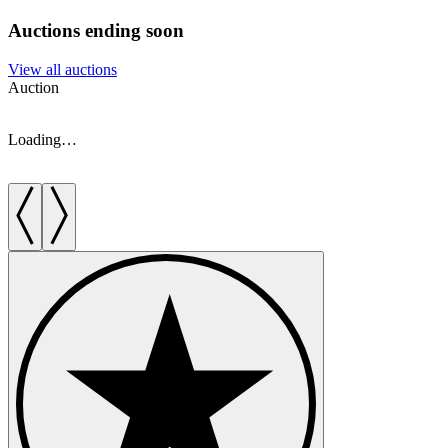
Auctions ending soon
View all auctions
Auction
A
Loading…