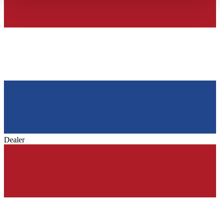
haben oder die sie im Rahmen Ihrer Nutzung der Dienste
gesammelt haben.
Datenschutzerklärung
Dealer