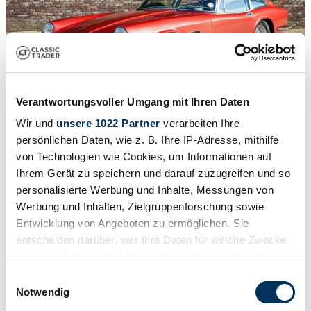
Verantwortungsvoller Umgang mit Ihren Daten
Wir und
unsere 1022 Partner
verarbeiten Ihre
1
/
50
1973 | AC 428
persönlichen Daten, wie z. B. Ihre IP-Adresse, mithilfe
von Technologien wie Cookies, um Informationen auf
AC Frua 428 Coupé "Preserved and well-maintained" "Preserved
Ihrem Gerät zu speichern und darauf zuzugreifen und so
and well-maintained" - In good condition and beloved by its
personalisierte Werbung und Inhalte, Messungen von
owners,With the optional automatic transmission and chrome-
spoked wheels,Recently fully inspected and serviced, It used to be
Werbung und Inhalten, Zielgruppenforschung sowie
Wedgewood Blue and now in the shade Ruby Red,"The third
Entwicklung von Angeboten zu ermöglichen. Sie
owner sold the Frua to buy a Lamborghini Miura",A Frua design is
entscheiden darüber, wer Ihre Daten für welche Zwecke
unique and not everyone can understand it,
nutzt. Sie können Ihre Einwilligung jederzeit über die
$310,477
Cookie-Erklärung oder durch Klicken auf das Privacy
Einwilligungsauswahl
Trigger Symbol ändern oder widerrufen
Notwendig