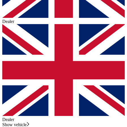
Dealer
Dealer
Show vehicle