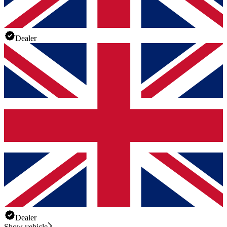
Dealer
Dealer
Show vehicle