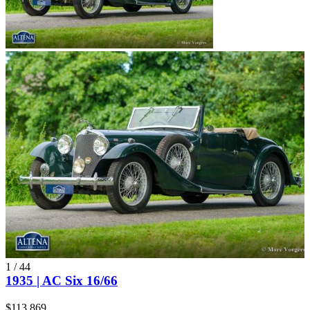
1
/
44
1935 | AC Six 16/66
$113,869