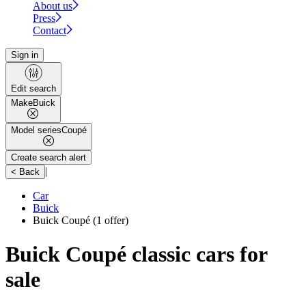
About us
Press
Contact
Sign in
Edit search
Make
Buick
Model series
Coupé
Create search alert
|
< Back
Car
Buick
Buick Coupé
(1 offer)
Buick Coupé classic cars for
sale