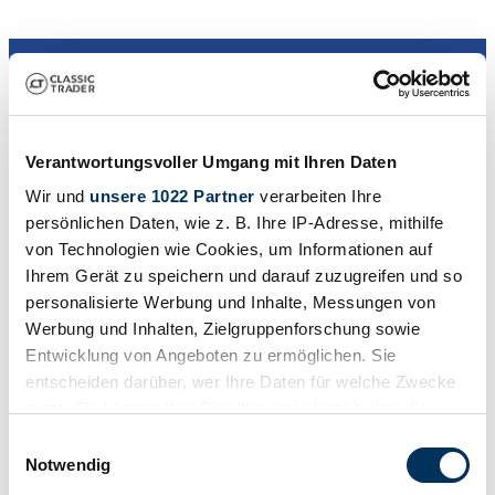
Verantwortungsvoller Umgang mit Ihren Daten
Dealer
Wir und
unsere 1022 Partner
verarbeiten Ihre
persönlichen Daten, wie z. B. Ihre IP-Adresse, mithilfe
von Technologien wie Cookies, um Informationen auf
Ihrem Gerät zu speichern und darauf zuzugreifen und so
personalisierte Werbung und Inhalte, Messungen von
Werbung und Inhalten, Zielgruppenforschung sowie
Entwicklung von Angeboten zu ermöglichen. Sie
entscheiden darüber, wer Ihre Daten für welche Zwecke
nutzt. Sie können Ihre Einwilligung jederzeit über die
Cookie-Erklärung oder durch Klicken auf das Privacy
Einwilligungsauswahl
Trigger Symbol ändern oder widerrufen
Notwendig