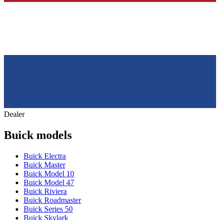
Dealer
Buick models
Buick Electra
Buick Master
Buick Model 10
Buick Model 47
Buick Riviera
Buick Roadmaster
Buick Series 50
Buick Skylark