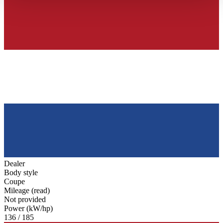
haben oder die sie im Rahmen Ihrer Nutzung der Dienste
gesammelt haben.
Datenschutzerklärung
Dealer
Body style
Coupe
Mileage (read)
Not provided
Power (kW/hp)
136 / 185