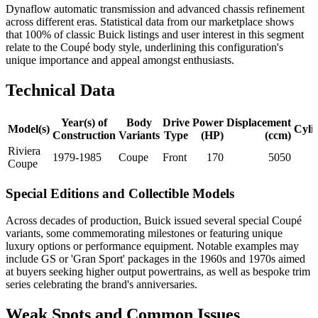
Dynaflow automatic transmission and advanced chassis refinement
across different eras. Statistical data from our marketplace shows
that 100% of classic Buick listings and user interest in this segment
relate to the Coupé body style, underlining this configuration's
unique importance and appeal amongst enthusiasts.
Technical Data
Year(s) of
Body
Drive
Power
Displacement
Model(s)
Cyli
Construction
Variants
Type
(HP)
(ccm)
Riviera
1979-1985
Coupe
Front
170
5050
Coupe
Special Editions and Collectible Models
Across decades of production, Buick issued several special Coupé
variants, some commemorating milestones or featuring unique
luxury options or performance equipment. Notable examples may
include GS or 'Gran Sport' packages in the 1960s and 1970s aimed
at buyers seeking higher output powertrains, as well as bespoke trim
series celebrating the brand's anniversaries.
Weak Spots and Common Issues