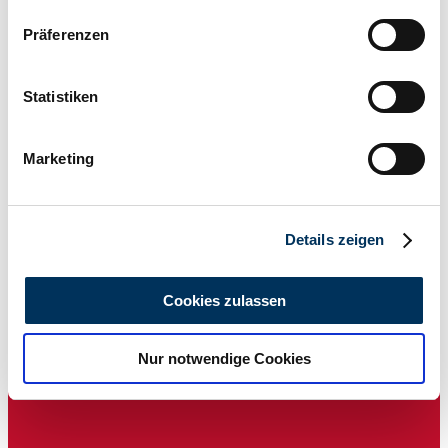
Wenn Sie es erlauben, würden wir auch gerne:
Präferenzen
Informationen über Ihre geografische Lage
1
/
29
1956 | Buick Roadmaster
erfassen, welche bis auf einige Meter genau sein
können
Statistiken
Elegante cruiser in contemporary two-tone paint finish
Ihr Gerät durch aktives Scannen nach
bestimmten Merkmalen (Fingerprinting) identifizieren
£21,012
Marketing
Erfahren Sie mehr darüber, wie Ihre persönlichen Daten
verarbeitet werden, und legen Sie Ihre Präferenzen im
Abschnitt Einzelheiten
fest.
Details zeigen
Wir verwenden Cookies, um Inhalte und Anzeigen zu
personalisieren, Funktionen für soziale Medien anbieten
Cookies zulassen
zu können und die Zugriffe auf unsere Website zu
analysieren. Außerdem geben wir Informationen zu Ihrer
Nur notwendige Cookies
Verwendung unserer Website an unsere Partner für
soziale Medien, Werbung und Analysen weiter. Unsere
Partner führen diese Informationen möglicherweise mit
weiteren Daten zusammen, die Sie ihnen bereitgestellt