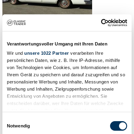
Verantwortungsvoller Umgang mit Ihren Daten
Wir und
unsere 1022 Partner
verarbeiten Ihre
persönlichen Daten, wie z. B. Ihre IP-Adresse, mithilfe
von Technologien wie Cookies, um Informationen auf
Ihrem Gerät zu speichern und darauf zuzugreifen und so
personalisierte Werbung und Inhalte, Messungen von
Werbung und Inhalten, Zielgruppenforschung sowie
Entwicklung von Angeboten zu ermöglichen. Sie
entscheiden darüber, wer Ihre Daten für welche Zwecke
nutzt. Sie können Ihre Einwilligung jederzeit über die
Cookie-Erklärung oder durch Klicken auf das Privacy
Einwilligungsauswahl
Trigger Symbol ändern oder widerrufen
Notwendig