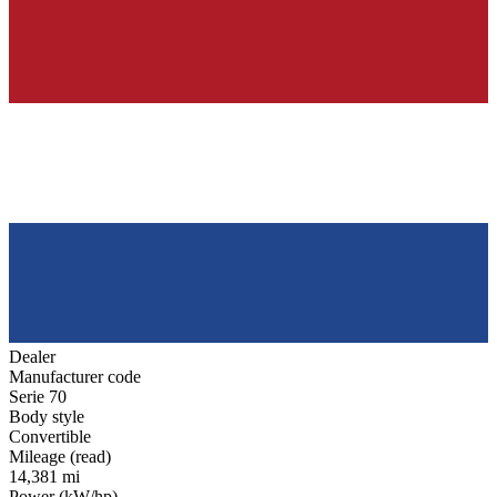
Dealer
Manufacturer code
Serie 70
Body style
Convertible
Mileage (read)
14,381 mi
Power (kW/hp)