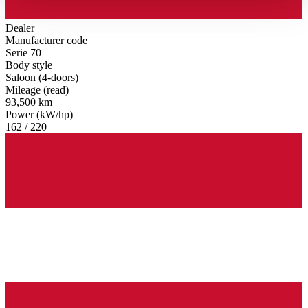
haben oder die sie im Rahmen Ihrer Nutzung der Dienste
gesammelt haben.
Datenschutzerklärung
Dealer
Manufacturer code
Serie 70
Body style
Saloon (4-doors)
Mileage (read)
93,500 km
Power (kW/hp)
162 / 220