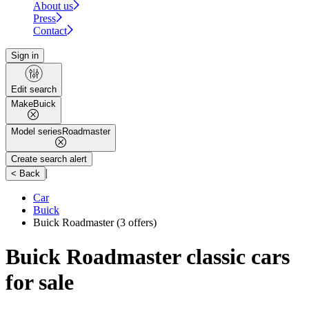
About us
Press
Contact
Sign in
Edit search
Make
Buick
Model series
Roadmaster
Create search alert
|
< Back
Car
Buick
Buick Roadmaster
(3 offers)
Buick Roadmaster classic cars
for sale