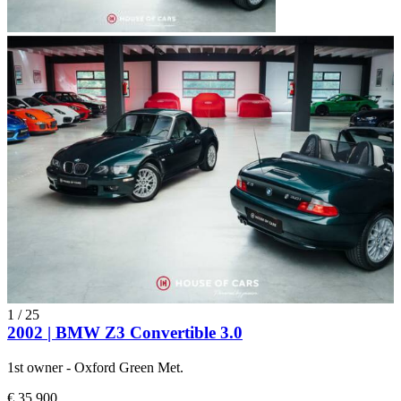
1
/
25
2002 | BMW Z3 Convertible 3.0
1st owner - Oxford Green Met.
€ 35.900