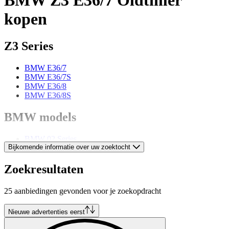
kopen
Z3 Series
BMW E36/7
BMW E36/7S
BMW E36/8
BMW E36/8S
BMW models
BMW 02 Series
Bijkomende informatie over uw zoektocht
BMW 3 Series
BMW 3.0
BMW 327
Zoekresultaten
BMW 328
BMW 5 Series
25 aanbiedingen gevonden voor je zoekopdracht
BMW 503
BMW 6 Series
BMW 8 Series
Nieuwe advertenties eerst
BMW Z1