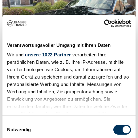
Verantwortungsvoller Umgang mit Ihren Daten
Wir und
unsere 1022 Partner
verarbeiten Ihre
persönlichen Daten, wie z. B. Ihre IP-Adresse, mithilfe
von Technologien wie Cookies, um Informationen auf
Ihrem Gerät zu speichern und darauf zuzugreifen und so
personalisierte Werbung und Inhalte, Messungen von
1
/
24
Werbung und Inhalten, Zielgruppenforschung sowie
1997 | BMW Z3 1.9
Entwicklung von Angeboten zu ermöglichen. Sie
€ 18.950
entscheiden darüber, wer Ihre Daten für welche Zwecke
nutzt. Sie können Ihre Einwilligung jederzeit über die
Cookie-Erklärung oder durch Klicken auf das Privacy
Einwilligungsauswahl
Trigger Symbol ändern oder widerrufen
Notwendig