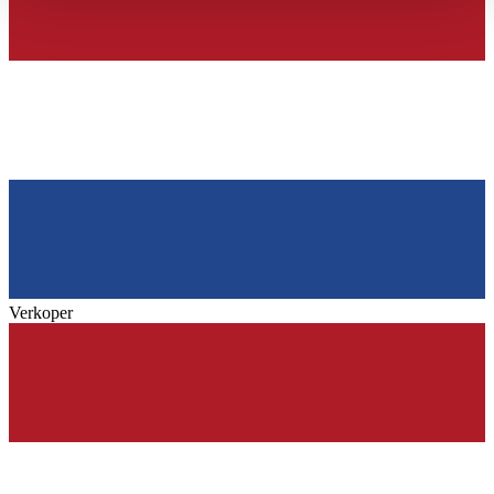
haben oder die sie im Rahmen Ihrer Nutzung der Dienste
gesammelt haben.
Datenschutzerklärung
Verkoper