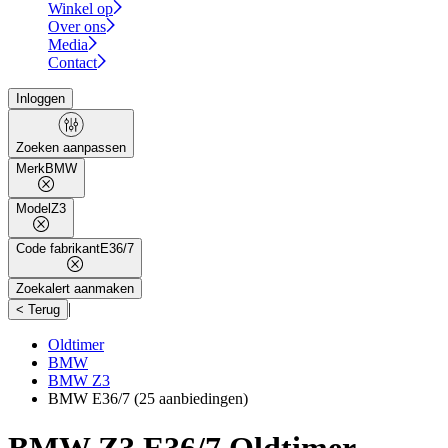
Winkel op
Over ons
Media
Contact
Inloggen
Zoeken aanpassen
Merk
BMW
Model
Z3
Code fabrikant
E36/7
Zoekalert aanmaken
|
< Terug
Oldtimer
BMW
BMW Z3
BMW E36/7
(25 aanbiedingen)
BMW Z3 E36/7 Oldtimer