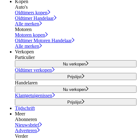
Kopen
Auto's
Oldtimers kopen
Oldtimer Handelaar
Alle merken
Motoren
Motoren kopen
Oldtimer Motoren Handelaar
Alle merken
Verkopen
Particulier
Nu verkopen
Oldtimer verkopen
Prijslijst
Handelaren
Nu verkopen
Klantgetuigenissen
Prijslijst
Tijdschrift
Meer
Abonneren
Nieuwsbrief
Adverteren
Verder