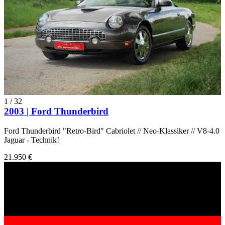
1
/
32
2003 | Ford Thunderbird
Ford Thunderbird "Retro-Bird" Cabriolet // Neo-Klassiker // V8-4.0
Jaguar - Technik!
21.950 €