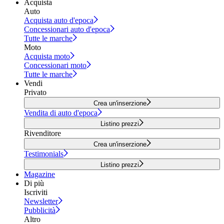
Acquista
Auto
Acquista auto d'epoca
Concessionari auto d'epoca
Tutte le marche
Moto
Acquista moto
Concessionari moto
Tutte le marche
Vendi
Privato
Crea un'inserzione
Vendita di auto d'epoca
Listino prezzi
Rivenditore
Crea un'inserzione
Testimonials
Listino prezzi
Magazine
Di più
Iscriviti
Newsletter
Pubblicità
Altro