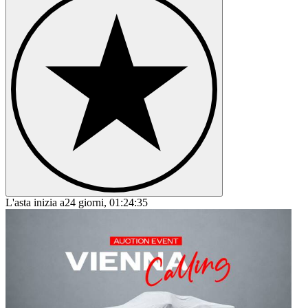
Ford F-Series
Ford Fiesta
Ford GT40
Ford Model A
Ford Model T
Ford Mustang
Ford Sierra
Ford Taunus
Ford V8
L'asta inizia a
24 giorni, 01:24:35