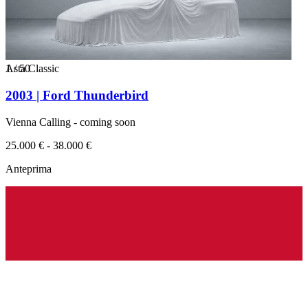
1
Asta Classic
/
50
2003 | Ford Thunderbird
Vienna Calling - coming soon
25.000 € - 38.000 €
Anteprima