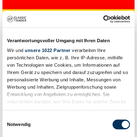
Verantwortungsvoller Umgang mit Ihren Daten
Venditore
Wir und
unsere 1022 Partner
verarbeiten Ihre
Mostra il veicolo
persönlichen Daten, wie z. B. Ihre IP-Adresse, mithilfe
Indietro
von Technologien wie Cookies, um Informationen auf
1
Ihrem Gerät zu speichern und darauf zuzugreifen und so
Continua
personalisierte Werbung und Inhalte, Messungen von
Werbung und Inhalten, Zielgruppenforschung sowie
Riferimenti all'annuncio "Ford Thunderbird Serie 11" di Classic
Entwicklung von Angeboten zu ermöglichen. Sie
Trader
entscheiden darüber, wer Ihre Daten für welche Zwecke
Di seguito troverai annunci relativi alla tua ricerca che non sono più
nutzt. Sie können Ihre Einwilligung jederzeit über die
disponibili su Classic Trader. Utilizza queste informazioni per
ottenere una panoramica sulla disponibilità, le tendenze di valore e i
Cookie-Erklärung oder durch Klicken auf das Privacy
Einwilligungsauswahl
prezzi attuali di una "Ford Thunderbird Serie 11" e fare una scelta
Trigger Symbol ändern oder widerrufen
Notwendig
d'acquisto più informata.