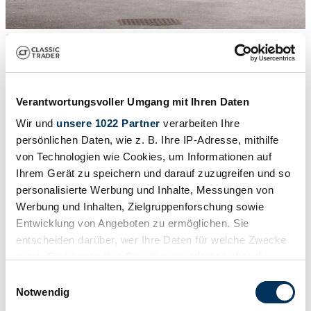
1
/
50
1987 | Ford Sierra RS Cosworth
1987 Ford Sierra RS Cosworth
Verantwortungsvoller Umgang mit Ihren Daten
Veicolo all’asta
Wir und
unsere 1022 Partner
verarbeiten Ihre
persönlichen Daten, wie z. B. Ihre IP-Adresse, mithilfe
von Technologien wie Cookies, um Informationen auf
Ihrem Gerät zu speichern und darauf zuzugreifen und so
personalisierte Werbung und Inhalte, Messungen von
Werbung und Inhalten, Zielgruppenforschung sowie
Entwicklung von Angeboten zu ermöglichen. Sie
entscheiden darüber, wer Ihre Daten für welche Zwecke
nutzt. Sie können Ihre Einwilligung jederzeit über die
Cookie-Erklärung oder durch Klicken auf das Privacy
Einwilligungsauswahl
Trigger Symbol ändern oder widerrufen
Notwendig