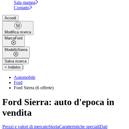
Sala stampa
Contatto
Accedi
Modifica ricerca
Marca
Ford
Modello
Sierra
Salva ricerca
|
< Indietro
Automobile
Ford
Ford Sierra
(6 offerte)
Ford Sierra: auto d'epoca in
vendita
Prezzi e valori di mercato
Storia
Caratteristiche speciali
Dati