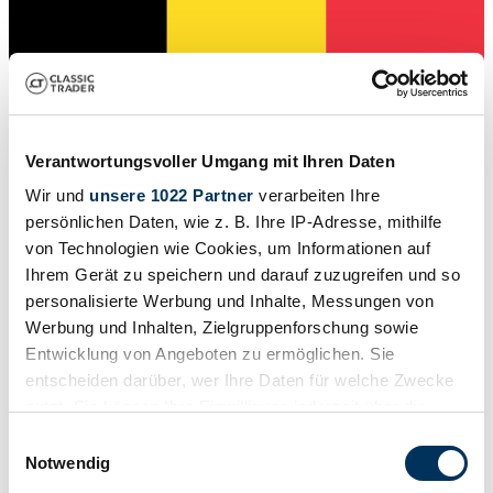
Verantwortungsvoller Umgang mit Ihren Daten
Wir und
unsere 1022 Partner
verarbeiten Ihre
persönlichen Daten, wie z. B. Ihre IP-Adresse, mithilfe
von Technologien wie Cookies, um Informationen auf
Ihrem Gerät zu speichern und darauf zuzugreifen und so
personalisierte Werbung und Inhalte, Messungen von
Venditore
Werbung und Inhalten, Zielgruppenforschung sowie
L'inserzione è scaduta
Entwicklung von Angeboten zu ermöglichen. Sie
entscheiden darüber, wer Ihre Daten für welche Zwecke
nutzt. Sie können Ihre Einwilligung jederzeit über die
Cookie-Erklärung oder durch Klicken auf das Privacy
Einwilligungsauswahl
Trigger Symbol ändern oder widerrufen
Notwendig