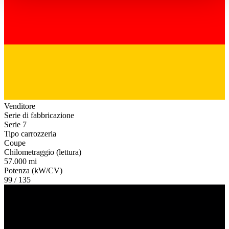
haben oder die sie im Rahmen Ihrer Nutzung der Dienste
gesammelt haben.
Datenschutzerklärung
Venditore
Serie di fabbricazione
Serie 7
Tipo carrozzeria
Coupe
Chilometraggio (lettura)
57.000 mi
Potenza (kW/CV)
99 / 135