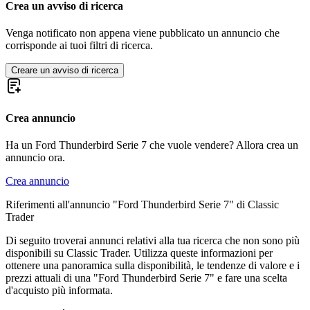
Ford F-Series
Crea un avviso di ricerca
Ford Fiesta
Ford GT40
Venga notificato non appena viene pubblicato un annuncio che
Ford Model A
corrisponde ai tuoi filtri di ricerca.
Ford Model T
Ford Mustang
Creare un avviso di ricerca
Ford Sierra
Ford Taunus
Ford V8
Crea annuncio
Ha un Ford Thunderbird Serie 7 che vuole vendere? Allora crea un
annuncio ora.
Crea annuncio
Riferimenti all'annuncio "Ford Thunderbird Serie 7" di Classic
Trader
Di seguito troverai annunci relativi alla tua ricerca che non sono più
disponibili su Classic Trader. Utilizza queste informazioni per
ottenere una panoramica sulla disponibilità, le tendenze di valore e i
prezzi attuali di una "Ford Thunderbird Serie 7" e fare una scelta
d'acquisto più informata.