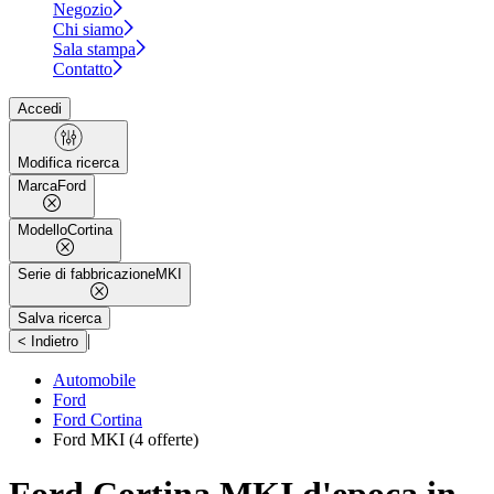
Negozio
Chi siamo
Sala stampa
Contatto
Accedi
Modifica ricerca
Marca
Ford
Modello
Cortina
Serie di fabbricazione
MKI
Salva ricerca
|
< Indietro
Automobile
Ford
Ford Cortina
Ford MKI
(4 offerte)
Ford Cortina MKI d'epoca in