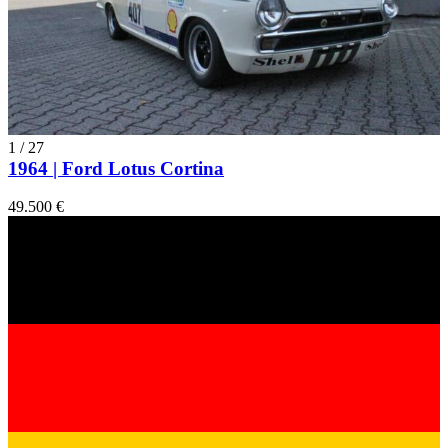
1
/
27
1964 | Ford Lotus Cortina
49.500 €