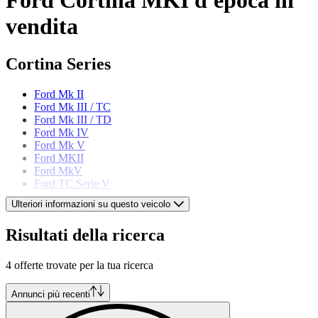
vendita
Cortina Series
Ford Mk II
Ford Mk III / TC
Ford Mk III / TD
Ford Mk IV
Ford Mk V
Ford MKII
Ford MkV
Ford TC Serie V
Ulteriori informazioni su questo veicolo
Modelli di Ford
Risultati della ricerca
Ford Capri
Ford Escort
4 offerte trovate per la tua ricerca
Ford F-Series
Ford Fiesta
Ford GT40
Annunci più recenti
Ford Model A