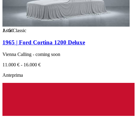
1
Asta Classic
/
50
1965 | Ford Cortina 1200 Deluxe
Vienna Calling - coming soon
11.000 € - 16.000 €
Anteprima