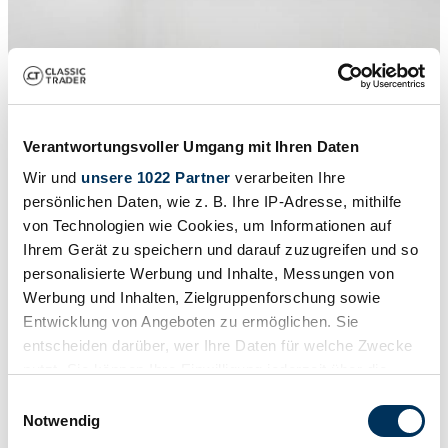
Verantwortungsvoller Umgang mit Ihren Daten
Wir und
unsere 1022 Partner
verarbeiten Ihre
persönlichen Daten, wie z. B. Ihre IP-Adresse, mithilfe
von Technologien wie Cookies, um Informationen auf
Ihrem Gerät zu speichern und darauf zuzugreifen und so
1
/
15
personalisierte Werbung und Inhalte, Messungen von
1965 | Ford Lotus Cortina
Werbung und Inhalten, Zielgruppenforschung sowie
1965 Ford Cortina MK1 '65
Entwicklung von Angeboten zu ermöglichen. Sie
entscheiden darüber, wer Ihre Daten für welche Zwecke
9950 €
nutzt. Sie können Ihre Einwilligung jederzeit über die
Cookie-Erklärung oder durch Klicken auf das Privacy
Einwilligungsauswahl
Trigger Symbol ändern oder widerrufen
Notwendig