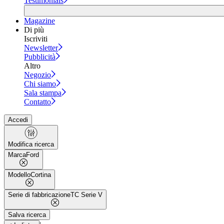
Testimonials
Magazine
Di più
Iscriviti
Newsletter
Pubblicità
Altro
Negozio
Chi siamo
Sala stampa
Contatto
Accedi
Modifica ricerca
Marca
Ford
Modello
Cortina
Serie di fabbricazione
TC Serie V
Salva ricerca