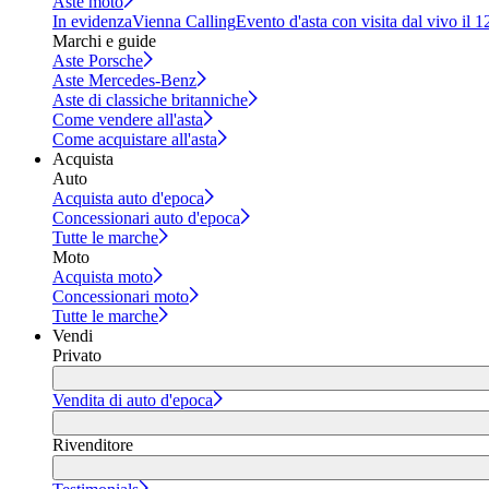
Aste moto
In evidenza
Vienna Calling
Evento d'asta con visita dal vivo il 
Marchi e guide
Aste Porsche
Aste Mercedes-Benz
Aste di classiche britanniche
Come vendere all'asta
Come acquistare all'asta
Acquista
Auto
Acquista auto d'epoca
Concessionari auto d'epoca
Tutte le marche
Moto
Acquista moto
Concessionari moto
Tutte le marche
Vendi
Privato
Vendita di auto d'epoca
Rivenditore