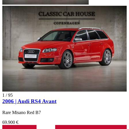
1
/
95
2006 | Audi RS4 Avant
Rare Misano Red B7
69.900 €