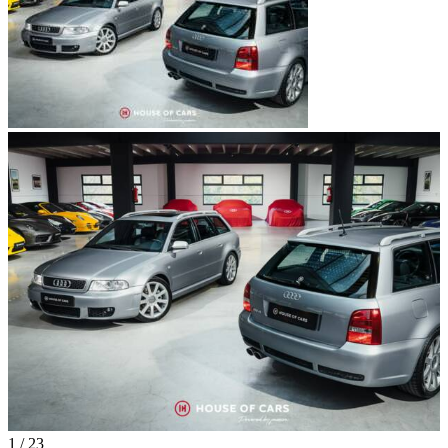
1
/
23