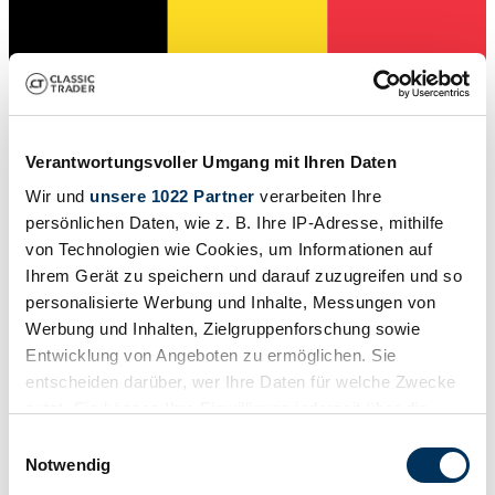
Verantwortungsvoller Umgang mit Ihren Daten
Wir und
unsere 1022 Partner
verarbeiten Ihre
persönlichen Daten, wie z. B. Ihre IP-Adresse, mithilfe
von Technologien wie Cookies, um Informationen auf
Ihrem Gerät zu speichern und darauf zuzugreifen und so
Venditore
personalisierte Werbung und Inhalte, Messungen von
Werbung und Inhalten, Zielgruppenforschung sowie
Entwicklung von Angeboten zu ermöglichen. Sie
entscheiden darüber, wer Ihre Daten für welche Zwecke
nutzt. Sie können Ihre Einwilligung jederzeit über die
Cookie-Erklärung oder durch Klicken auf das Privacy
Einwilligungsauswahl
Trigger Symbol ändern oder widerrufen
Notwendig