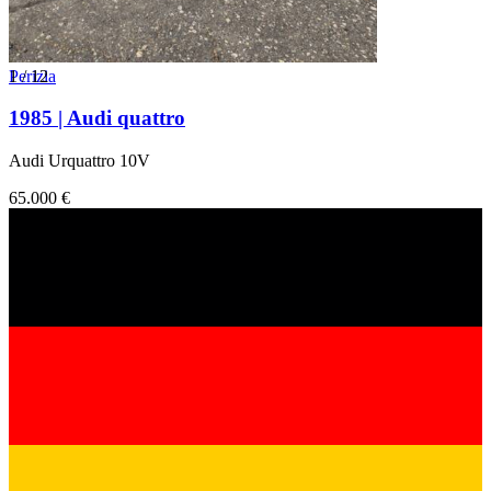
1
Perizia
/
12
1985 | Audi quattro
Audi Urquattro 10V
65.000 €