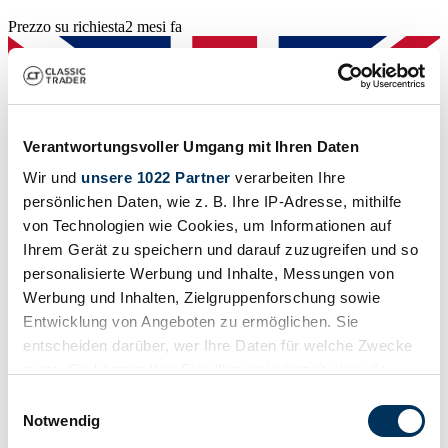
Prezzo su richiesta
2 mesi fa
Verantwortungsvoller Umgang mit Ihren Daten
Wir und
unsere 1022 Partner
verarbeiten Ihre
persönlichen Daten, wie z. B. Ihre IP-Adresse, mithilfe
von Technologien wie Cookies, um Informationen auf
Ihrem Gerät zu speichern und darauf zuzugreifen und so
personalisierte Werbung und Inhalte, Messungen von
Werbung und Inhalten, Zielgruppenforschung sowie
Entwicklung von Angeboten zu ermöglichen. Sie
entscheiden darüber, wer Ihre Daten für welche Zwecke
nutzt. Sie können Ihre Einwilligung jederzeit über die
Venditore
Serie di fabbricazione
Cookie-Erklärung oder durch Klicken auf das Privacy
Einwilligungsauswahl
MKB WR
Trigger Symbol ändern oder widerrufen
Notwendig
Tipo carrozzeria
Coupe