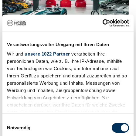
Verantwortungsvoller Umgang mit Ihren Daten
Wir und
unsere 1022 Partner
verarbeiten Ihre
persönlichen Daten, wie z. B. Ihre IP-Adresse, mithilfe
von Technologien wie Cookies, um Informationen auf
1965 | AC Cobra 427
Ihrem Gerät zu speichern und darauf zuzugreifen und so
personalisierte Werbung und Inhalte, Messungen von
uperformance S/C MkIII – Malachite Green
Werbung und Inhalten, Zielgruppenforschung sowie
149.900 €
7 mesi fa
Entwicklung von Angeboten zu ermöglichen. Sie
entscheiden darüber, wer Ihre Daten für welche Zwecke
nutzt. Sie können Ihre Einwilligung jederzeit über die
Cookie-Erklärung oder durch Klicken auf das Privacy
Einwilligungsauswahl
Trigger Symbol ändern oder widerrufen
Notwendig