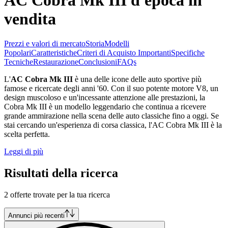
vendita
Prezzi e valori di mercato
Storia
Modelli
Popolari
Caratteristiche
Criteri di Acquisto Importanti
Specifiche
Tecniche
Restaurazione
Conclusioni
FAQs
L'
AC Cobra Mk III
è una delle icone delle auto sportive più
famose e ricercate degli anni '60. Con il suo potente motore V8, un
design muscoloso e un'incessante attenzione alle prestazioni, la
Cobra Mk III è un modello leggendario che continua a ricevere
grande ammirazione nella scena delle auto classiche fino a oggi. Se
stai cercando un'esperienza di corsa classica, l'AC Cobra Mk III è la
scelta perfetta.
Leggi di più
Risultati della ricerca
2 offerte trovate per la tua ricerca
Annunci più recenti