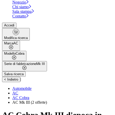
Negozio
Chi siamo
Sala stampa
Contatto
Accedi
Modifica ricerca
Marca
AC
Modello
Cobra
Serie di fabbricazione
Mk III
Salva ricerca
|
< Indietro
Automobile
AC
AC Cobra
AC Mk III
(2 offerte)
AC Cobra Mk III d'epoca in