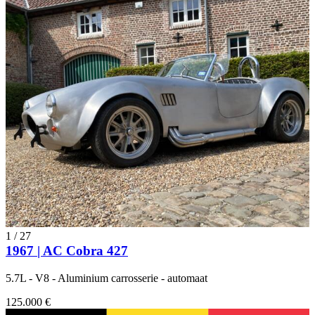
1
/
27
1967 | AC Cobra 427
5.7L - V8 - Aluminium carrosserie - automaat
125.000 €