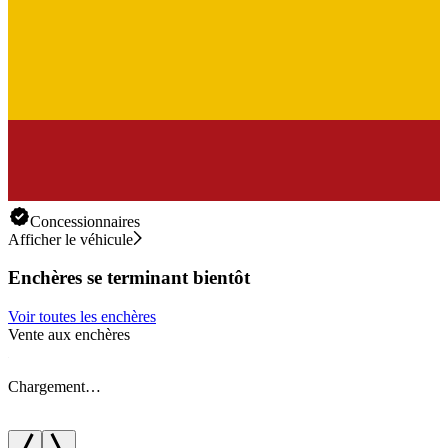
Concessionnaires
Afficher le véhicule
Enchères se terminant bientôt
Voir toutes les enchères
Vente aux enchères
V
Chargement…