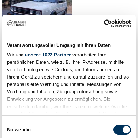
Verantwortungsvoller Umgang mit Ihren Daten
Wir und
unsere 1022 Partner
verarbeiten Ihre
persönlichen Daten, wie z. B. Ihre IP-Adresse, mithilfe
von Technologien wie Cookies, um Informationen auf
Ihrem Gerät zu speichern und darauf zuzugreifen und so
personalisierte Werbung und Inhalte, Messungen von
Werbung und Inhalten, Zielgruppenforschung sowie
Entwicklung von Angeboten zu ermöglichen. Sie
entscheiden darüber, wer Ihre Daten für welche Zwecke
nutzt. Sie können Ihre Einwilligung jederzeit über die
Cookie-Erklärung oder durch Klicken auf das Privacy
Einwilligungsauswahl
Trigger Symbol ändern oder widerrufen
Notwendig