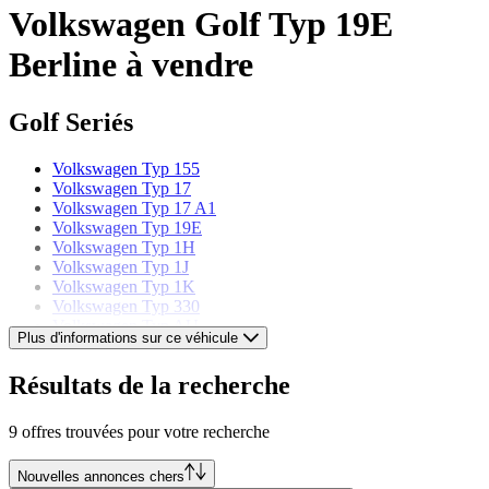
Volkswagen Golf Typ 19E
Berline à vendre
Golf Seriés
Volkswagen Typ 155
Volkswagen Typ 17
Volkswagen Typ 17 A1
Volkswagen Typ 19E
Volkswagen Typ 1H
Volkswagen Typ 1J
Volkswagen Typ 1K
Volkswagen Typ 330
Volkswagen Typ AU
Plus d'informations sur ce véhicule
Volkswagen Typ CD
Résultats de la recherche
Volkswagen Modèles
9 offres trouvées pour votre recherche
Volkswagen Beetle
Volkswagen Buggy
Volkswagen Coccinelle
Nouvelles annonces chers