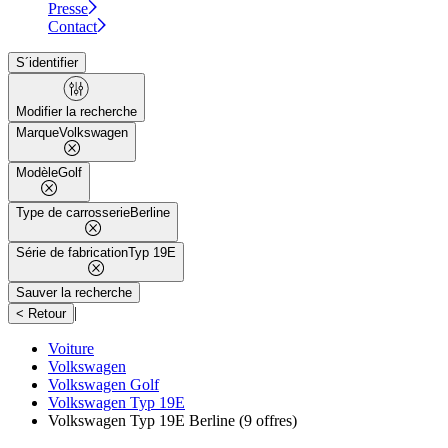
Presse
Contact
S´identifier
Modifier la recherche
Marque
Volkswagen
Modèle
Golf
Type de carrosserie
Berline
Série de fabrication
Typ 19E
Sauver la recherche
|
< Retour
Voiture
Volkswagen
Volkswagen Golf
Volkswagen Typ 19E
Volkswagen Typ 19E Berline
(9 offres)