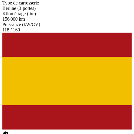
Type de carrosserie
Berline (3-portes)
Kilométrage (lire)
156 000 km
Puissance (kW/CV)
118 / 160