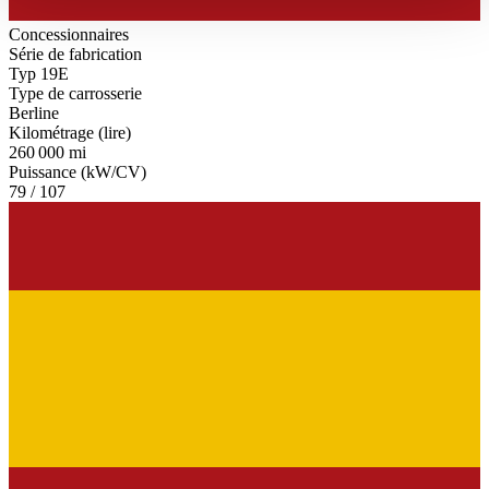
haben oder die sie im Rahmen Ihrer Nutzung der Dienste
Concessionnaires
gesammelt haben.
Datenschutzerklärung
Série de fabrication
Typ 19E
Type de carrosserie
Berline
Kilométrage (lire)
260 000 mi
Puissance (kW/CV)
79 / 107