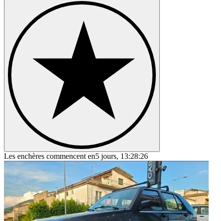
Volkswagen Combi
Volkswagen Corrado
Volkswagen Jetta
Volkswagen Karmann Ghia
Volkswagen Kübel
Volkswagen New Beetle
Volkswagen Passat
Volkswagen Polo
Volkswagen Type 3
Les enchères commencent en
5 jours, 13:28:26