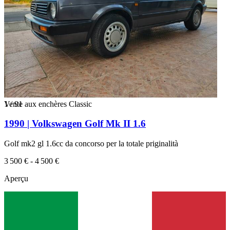
1
Vente aux enchères Classic
/
91
1990 | Volkswagen Golf Mk II 1.6
Golf mk2 gl 1.6cc da concorso per la totale priginalità
3 500 € - 4 500 €
Aperçu