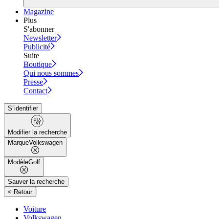
Magazine
Plus
S'abonner
Newsletter
Publicité
Suite
Boutique
Qui nous sommes
Presse
Contact
S´identifier
Modifier la recherche
Marque
Volkswagen
Modèle
Golf
Sauver la recherche
|
< Retour
Voiture
Volkswagen