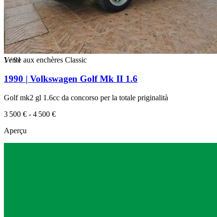
1
Vente aux enchères Classic
/
91
1990 | Volkswagen Golf Mk II 1.6
Golf mk2 gl 1.6cc da concorso per la totale priginalità
3 500 € - 4 500 €
Aperçu