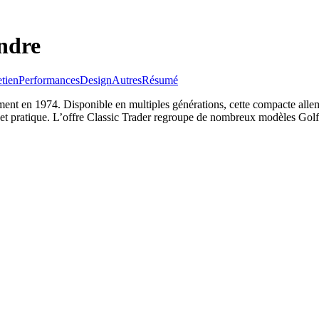
ndre
etien
Performances
Design
Autres
Résumé
nt en 1974. Disponible en multiples générations, cette compacte allem
ve et pratique. L’offre Classic Trader regroupe de nombreux modèles Golf