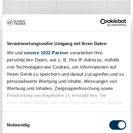
Verantwortungsvoller Umgang mit Ihren Daten
Wir und
unsere 1022 Partner
verarbeiten Ihre
persönlichen Daten, wie z. B. Ihre IP-Adresse, mithilfe
von Technologien wie Cookies, um Informationen auf
Ihrem Gerät zu speichern und darauf zuzugreifen und so
personalisierte Werbung und Inhalte, Messungen von
Werbung und Inhalten, Zielgruppenforschung sowie
1
/
50
Entwicklung von Angeboten zu ermöglichen. Sie
1969 | MG MGC GT
entscheiden darüber, wer Ihre Daten für welche Zwecke
nutzt. Sie können Ihre Einwilligung jederzeit über die
MG C GT MGC GT MGCGT .
Cookie-Erklärung oder durch Klicken auf das Privacy
Einwilligungsauswahl
28 900 €
Trigger Symbol ändern oder widerrufen
Notwendig