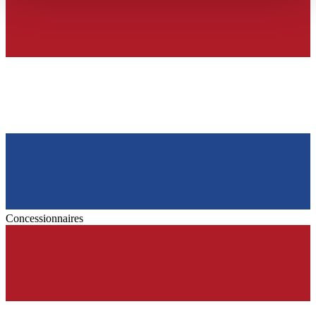
haben oder die sie im Rahmen Ihrer Nutzung der Dienste
gesammelt haben.
Datenschutzerklärung
Concessionnaires