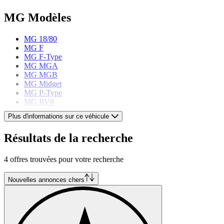
MG Modèles
MG 18/80
MG F
MG F-Type
MG MGA
MG MGB
MG Midget
MG P-Type
MG RV8
MG S-Type
Plus d'informations sur ce véhicule
MG T-Type
MG TF
Résultats de la recherche
MG V-Type
4 offres trouvées pour votre recherche
Nouvelles annonces chers