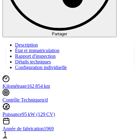
Partager
Description
État et immatriculation
Rapport d'inspection
Détails techniques
Configuration individuelle
Kilométrage
162 854 km
Contrôle Technique
n/d
Puissance
95 kW (129 CV)
Année de fabrication
1969