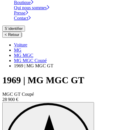
Boutique
Qui nous sommes
Presse
Contact
S´identifier
|
< Retour
Voiture
MG
MG MGC
MG MGC Coupé
1969 | MG MGC GT
1969 | MG MGC GT
MGC GT Coupé
28 900 €