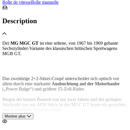
Boîte de vitesse
Boîte manuelle
Description
Der
MG MGC GT
ist eine seltene, von 1967 bis 1969 gebaute
Sechszylinder-Variante des klassischen britischen Sportwagens
MGB GT.
Das zweitürige 2+2-Sitzer-Coupé unterscheidet sich optisch vor
allem durch eine markante
Ausbuchtung auf der Motorhaube
(„Power Bulge“) und größere 15-Zoll-Räder.
Wegen der kurzen Bauzeit von nur zwei Jahren und der geringen
Stückzahl von nur 4458 Stück ist der MGC GT heute ein gesuchtes
und wertstabiles Sammlerobjekt.
Montrer plus