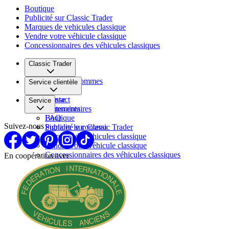
Boutique
Publicité sur Classic Trader
Marques de vehicules classique
Vendre votre véhicule classique
Concessionnaires des véhicules classiques
Classic Trader
Qui nous sommes
Service clientèle
Carrière
Presse
Contact
Service
Partenaires
Commentaires
FAQ
Boutique
Suivez-nous
Signaler le contenu
Publicité sur Classic Trader
Marques de vehicules classique
Vendre votre véhicule classique
Concessionnaires des véhicules classiques
En coopération avec