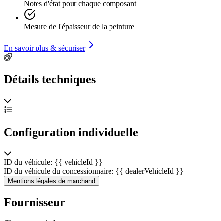
Notes d'état pour chaque composant
Ein kleiner Sportwagen für den Fahrspaß pur!
Mesure de l'épaisseur de la peinture
En savoir plus & sécuriser
---
Détails techniques
Probefahrt und Sichtprüfung des Fahrzeuges auf der Hebebühne
sind selbstverständlich nach kurzer Absprache möglich.
Configuration individuelle
Als versierter Fachbetrieb verfügen wir über eine eigene Werkstatt.
Unser erfahrenes und speziell geschultes Mechaniker-Team steht
ID du véhicule: {{ vehicleId }}
bereit für Service, Reparaturen und individuelle Änderungswünsche
ID du véhicule du concessionnaire: {{ dealerVehicleId }}
am Fahrzeug.
Mentions légales de marchand
Fournisseur
Alle unsere Verkaufsfahrzeuge finden Sie gesammelt auf unserer