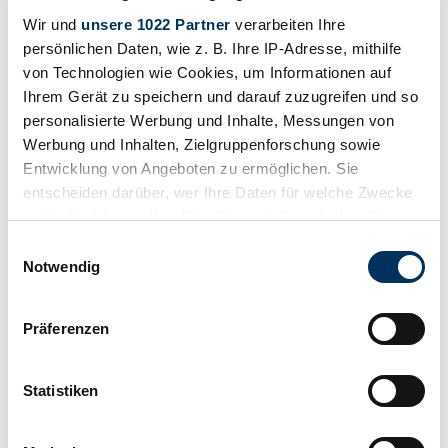
Wir und
unsere 1022 Partner
verarbeiten Ihre
persönlichen Daten, wie z. B. Ihre IP-Adresse, mithilfe
von Technologien wie Cookies, um Informationen auf
Ihrem Gerät zu speichern und darauf zuzugreifen und so
personalisierte Werbung und Inhalte, Messungen von
Werbung und Inhalten, Zielgruppenforschung sowie
Entwicklung von Angeboten zu ermöglichen. Sie
entscheiden darüber, wer Ihre Daten für welche Zwecke
nutzt. Sie können Ihre Einwilligung jederzeit über die
Cookie-Erklärung oder durch Klicken auf das Privacy
Einwilligungsauswahl
Trigger Symbol ändern oder widerrufen
Notwendig
Wenn Sie es erlauben, würden wir auch gerne:
Präferenzen
Retenir
Informationen über Ihre geografische Lage
erfassen, welche bis auf einige Meter genau sein
können
Statistiken
Ihr Gerät durch aktives Scannen nach
bestimmten Merkmalen (Fingerprinting) identifizieren