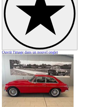
Ouvrir l'image dans un nouvel onglet
O