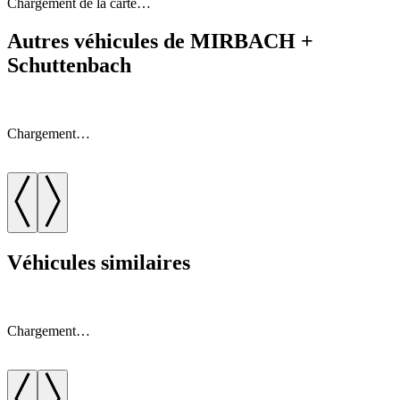
Chargement de la carte…
homepage unter www.mirbach.de
Autres véhicules de MIRBACH +
Schuttenbach
Wir freuen uns auf Sie!
Chargement…
Véhicules similaires
Chargement…