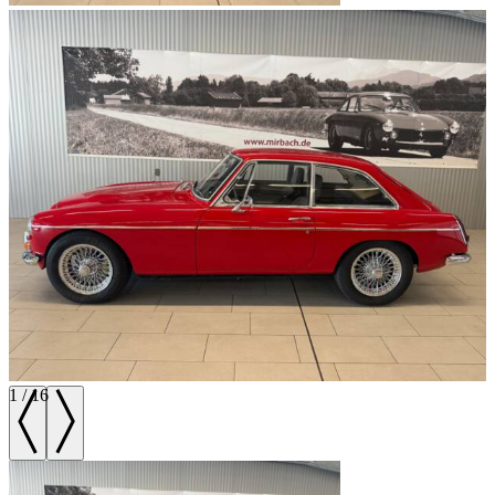
1
/
16