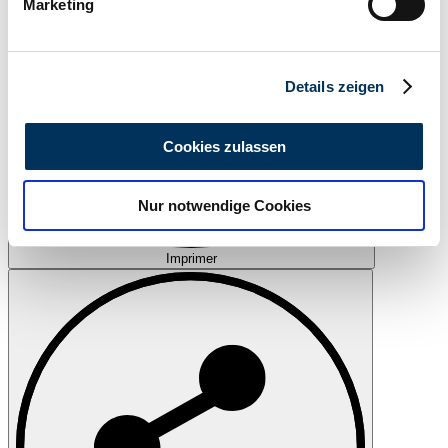
Marketing
Erfahren Sie mehr darüber, wie Ihre persönlichen Daten
verarbeitet werden, und legen Sie Ihre Präferenzen im
Abschnitt Einzelheiten
fest.
Details zeigen
Wir verwenden Cookies, um Inhalte und Anzeigen zu
personalisieren, Funktionen für soziale Medien anbieten
Cookies zulassen
zu können und die Zugriffe auf unsere Website zu
analysieren. Außerdem geben wir Informationen zu Ihrer
Nur notwendige Cookies
Verwendung unserer Website an unsere Partner für
soziale Medien, Werbung und Analysen weiter. Unsere
Partner führen diese Informationen möglicherweise mit
Imprimer
weiteren Daten zusammen, die Sie ihnen bereitgestellt
haben oder die sie im Rahmen Ihrer Nutzung der Dienste
gesammelt haben.
Datenschutzerklärung