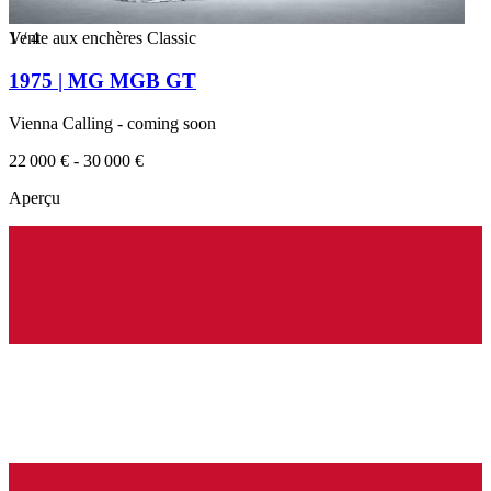
1
Vente aux enchères Classic
/
4
1975 | MG MGB GT
Vienna Calling - coming soon
22 000 € - 30 000 €
Aperçu