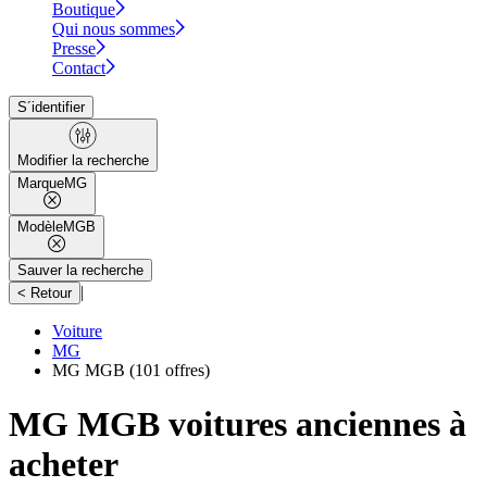
Boutique
Qui nous sommes
Presse
Contact
S´identifier
Modifier la recherche
Marque
MG
Modèle
MGB
Sauver la recherche
|
< Retour
Voiture
MG
MG MGB
(101 offres)
MG MGB voitures anciennes à
acheter