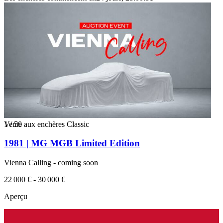
1
Vente aux enchères Classic
/
50
1981 | MG MGB Limited Edition
Vienna Calling - coming soon
22 000 € - 30 000 €
Aperçu