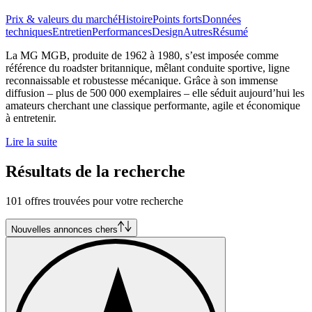
Prix & valeurs du marché
Histoire
Points forts
Données
techniques
Entretien
Performances
Design
Autres
Résumé
La MG MGB, produite de 1962 à 1980, s’est imposée comme
référence du roadster britannique, mêlant conduite sportive, ligne
reconnaissable et robustesse mécanique. Grâce à son immense
diffusion – plus de 500 000 exemplaires – elle séduit aujourd’hui les
amateurs cherchant une classique performante, agile et économique
à entretenir.
Lire la suite
Résultats de la recherche
101 offres trouvées pour votre recherche
Nouvelles annonces chers