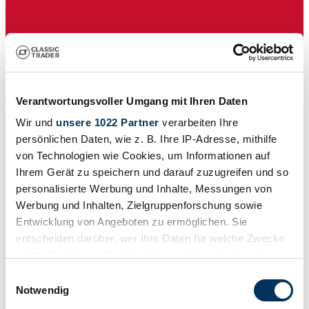
Vente aux enchères
Série de fabrication
B Serie IV
Verantwortungsvoller Umgang mit Ihren Daten
Type de carrosserie
Coupé
Wir und
unsere 1022 Partner
verarbeiten Ihre
Kilométrage (lire)
persönlichen Daten, wie z. B. Ihre IP-Adresse, mithilfe
79 000 mi
Puissance (kW/CV)
von Technologien wie Cookies, um Informationen auf
71 / 96
Ihrem Gerät zu speichern und darauf zuzugreifen und so
personalisierte Werbung und Inhalte, Messungen von
Werbung und Inhalten, Zielgruppenforschung sowie
Entwicklung von Angeboten zu ermöglichen. Sie
entscheiden darüber, wer Ihre Daten für welche Zwecke
nutzt. Sie können Ihre Einwilligung jederzeit über die
Cookie-Erklärung oder durch Klicken auf das Privacy
Einwilligungsauswahl
Trigger Symbol ändern oder widerrufen
Notwendig