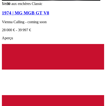
1
Vente aux enchères Classic
/
50
1974 | MG MGB GT V8
Vienna Calling - coming soon
28 000 € - 39 997 €
Aperçu