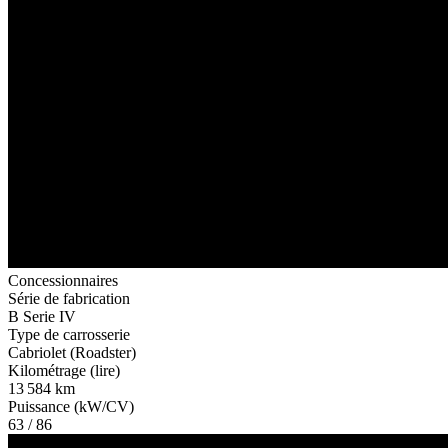
Concessionnaires
Série de fabrication
B Serie IV
Type de carrosserie
Cabriolet (Roadster)
Kilométrage (lire)
13 584 km
Puissance (kW/CV)
63 / 86