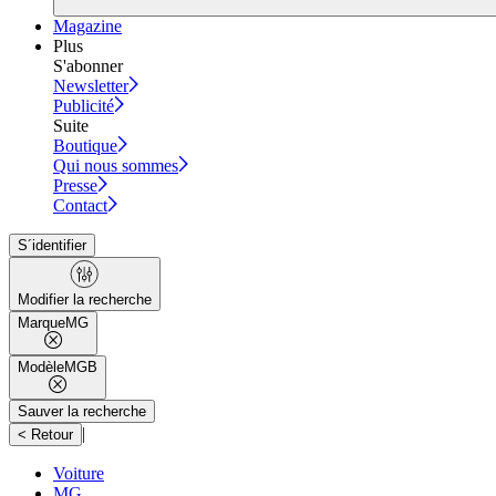
Magazine
Plus
S'abonner
Newsletter
Publicité
Suite
Boutique
Qui nous sommes
Presse
Contact
S´identifier
Modifier la recherche
Marque
MG
Modèle
MGB
Sauver la recherche
|
< Retour
Voiture
MG