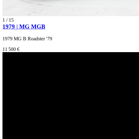
1
/
15
1979 | MG MGB
1979 MG B Roadster '79
11 500 €