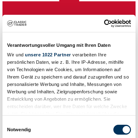
Verantwortungsvoller Umgang mit Ihren Daten
Wir und
unsere 1022 Partner
verarbeiten Ihre
persönlichen Daten, wie z. B. Ihre IP-Adresse, mithilfe
Concessionnaires
von Technologien wie Cookies, um Informationen auf
Cette annonce a expiré
Ihrem Gerät zu speichern und darauf zuzugreifen und so
personalisierte Werbung und Inhalte, Messungen von
Werbung und Inhalten, Zielgruppenforschung sowie
Entwicklung von Angeboten zu ermöglichen. Sie
entscheiden darüber, wer Ihre Daten für welche Zwecke
nutzt. Sie können Ihre Einwilligung jederzeit über die
Cookie-Erklärung oder durch Klicken auf das Privacy
Einwilligungsauswahl
Trigger Symbol ändern oder widerrufen
Notwendig