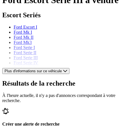
Escort Seriés
Ford Escort I
Ford Mk I
Ford Mk II
Ford Mk3
Ford Serie I
Ford Serie II
Ford Serie III
Ford Serie IV
Ford Serie V
Plus d'informations sur ce véhicule
Ford Serie VI
Ford Serie VII
Résultats de la recherche
Ford Modèles
À l'heure actuelle, il n'y a pas d'annonces correspondant à votre
recherche.
Ford Capri
Ford Cortina
Ford F-Series
Ford Fiesta
Ford GT40
Créer une alerte de recherche