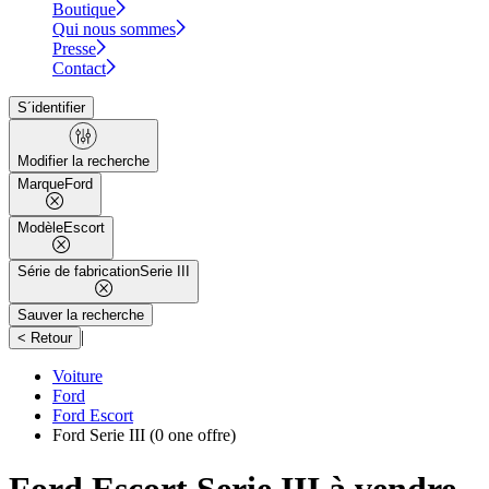
Boutique
Qui nous sommes
Presse
Contact
S´identifier
Modifier la recherche
Marque
Ford
Modèle
Escort
Série de fabrication
Serie III
Sauver la recherche
|
< Retour
Voiture
Ford
Ford Escort
Ford Serie III
(0 one offre)
Ford Escort Serie III à vendre