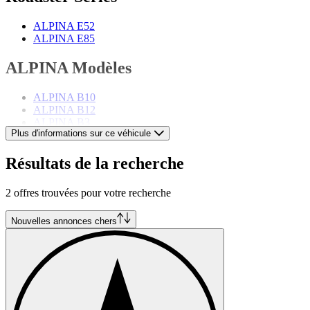
ALPINA E52
ALPINA E85
ALPINA Modèles
ALPINA B10
ALPINA B12
ALPINA B3
Plus d'informations sur ce véhicule
ALPINA B5
ALPINA B6
ALPINA B7
Résultats de la recherche
ALPINA B9
2 offres trouvées pour votre recherche
Nouvelles annonces chers