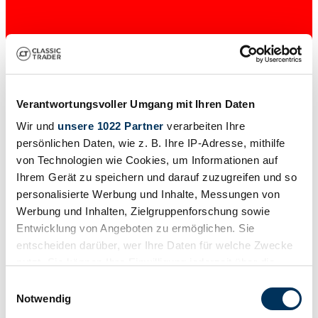
Verantwortungsvoller Umgang mit Ihren Daten
Wir und
unsere 1022 Partner
verarbeiten Ihre
persönlichen Daten, wie z. B. Ihre IP-Adresse, mithilfe
von Technologien wie Cookies, um Informationen auf
Concessionnaires
Série de fabrication
Ihrem Gerät zu speichern und darauf zuzugreifen und so
E52
personalisierte Werbung und Inhalte, Messungen von
Type de carrosserie
Werbung und Inhalten, Zielgruppenforschung sowie
Cabriolet (Roadster)
Kilométrage (lire)
Entwicklung von Angeboten zu ermöglichen. Sie
53 000 km
entscheiden darüber, wer Ihre Daten für welche Zwecke
Puissance (kW/CV)
nutzt. Sie können Ihre Einwilligung jederzeit über die
280 / 381
Cookie-Erklärung oder durch Klicken auf das Privacy
Einwilligungsauswahl
Trigger Symbol ändern oder widerrufen
Notwendig