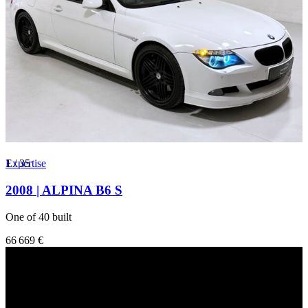
1
Expertise
/
35
2008 | ALPINA B6 S
One of 40 built
66 669 €