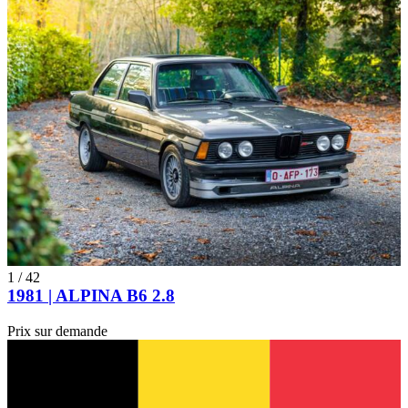
1
/
42
1981 | ALPINA B6 2.8
Prix sur demande