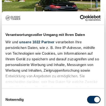
Verantwortungsvoller Umgang mit Ihren Daten
Wir und
unsere 1022 Partner
verarbeiten Ihre
2016 | ALPINA B6 Biturbo
persönlichen Daten, wie z. B. Ihre IP-Adresse, mithilfe
von Technologien wie Cookies, um Informationen auf
2015 Alpina B6 Bi-Turbo Gran Coupé (F06) – 52 780 km –
Ihrem Gerät zu speichern und darauf zuzugreifen und so
Luxembourg
personalisierte Werbung und Inhalte, Messungen von
48 900 €
il y a 3 mois
Werbung und Inhalten, Zielgruppenforschung sowie
🇱🇺
Entwicklung von Angeboten zu ermöglichen. Sie
Particulier
Série de fabrication
entscheiden darüber, wer Ihre Daten für welche Zwecke
F13
nutzt. Sie können Ihre Einwilligung jederzeit über die
Type de carrosserie
Cookie-Erklärung oder durch Klicken auf das Privacy
Coupé
Einwilligungsauswahl
Kilométrage (lire)
Trigger Symbol ändern oder widerrufen
Notwendig
53 780 km