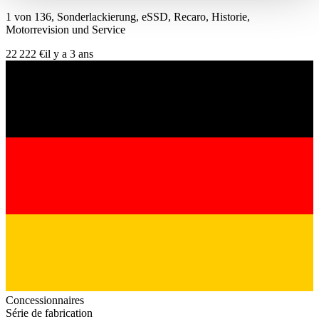
haben oder die sie im Rahmen Ihrer Nutzung der Dienste
1 von 136, Sonderlackierung, eSSD, Recaro, Historie,
gesammelt haben.
Datenschutzerklärung
Motorrevision und Service
22 222 €
il y a 3 ans
Concessionnaires
Série de fabrication