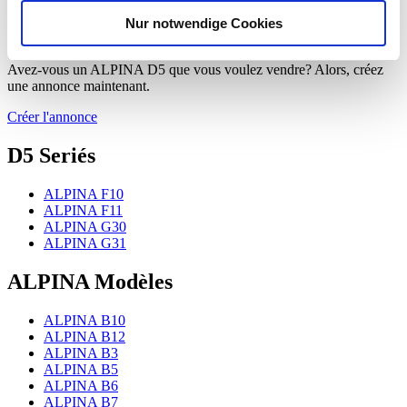
analysieren. Außerdem geben wir Informationen zu Ihrer
Nur notwendige Cookies
Verwendung unserer Website an unsere Partner für
Créer l'annonce
soziale Medien, Werbung und Analysen weiter. Unsere
Partner führen diese Informationen möglicherweise mit
Avez-vous un ALPINA D5 que vous voulez vendre? Alors, créez
une annonce maintenant.
weiteren Daten zusammen, die Sie ihnen bereitgestellt
haben oder die sie im Rahmen Ihrer Nutzung der Dienste
Créer l'annonce
gesammelt haben.
Datenschutzerklärung
D5 Seriés
ALPINA F10
ALPINA F11
ALPINA G30
ALPINA G31
ALPINA Modèles
ALPINA B10
ALPINA B12
ALPINA B3
ALPINA B5
ALPINA B6
ALPINA B7