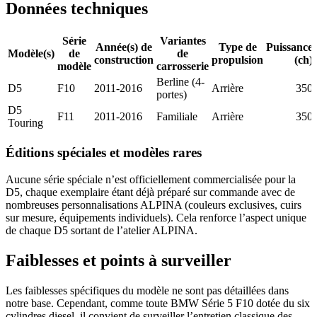
Données techniques
Série
Variantes
Année(s) de
Type de
Puissance
Modèle(s)
de
de
construction
propulsion
(ch)
modèle
carrosserie
Berline (4-
D5
F10
2011-2016
Arrière
350
portes)
D5
F11
2011-2016
Familiale
Arrière
350
Touring
Éditions spéciales et modèles rares
Aucune série spéciale n’est officiellement commercialisée pour la
D5, chaque exemplaire étant déjà préparé sur commande avec de
nombreuses personnalisations ALPINA (couleurs exclusives, cuirs
sur mesure, équipements individuels). Cela renforce l’aspect unique
de chaque D5 sortant de l’atelier ALPINA.
Faiblesses et points à surveiller
Les faiblesses spécifiques du modèle ne sont pas détaillées dans
notre base. Cependant, comme toute BMW Série 5 F10 dotée du six
cylindres diesel, il convient de surveiller l’entretien classique des