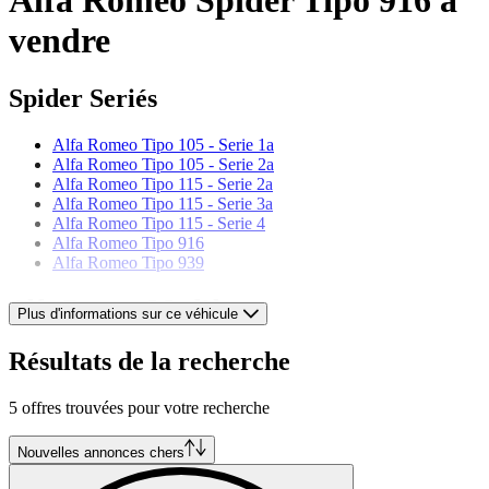
vendre
Spider Seriés
Alfa Romeo Tipo 105 - Serie 1a
Alfa Romeo Tipo 105 - Serie 2a
Alfa Romeo Tipo 115 - Serie 2a
Alfa Romeo Tipo 115 - Serie 3a
Alfa Romeo Tipo 115 - Serie 4
Alfa Romeo Tipo 916
Alfa Romeo Tipo 939
Alfa Romeo Modèles
Plus d'informations sur ce véhicule
Alfa Romeo 164
Résultats de la recherche
Alfa Romeo 1900
Alfa Romeo 2000
5 offres trouvées pour votre recherche
Alfa Romeo 2600
Alfa Romeo 6C
Alfa Romeo 75
Nouvelles annonces chers
Alfa Romeo Alfetta