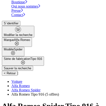
Boutique
Qui nous sommes
Presse
Contact
S´identifier
Modifier la recherche
Marque
Alfa Romeo
Modèle
Spider
Série de fabrication
Tipo 916
Sauver la recherche
|
< Retour
Voiture
Alfa Romeo
Alfa Romeo Spider
Alfa Romeo Tipo 916
(5 offres)
Alfa Romeo Spider Tipo 916 à