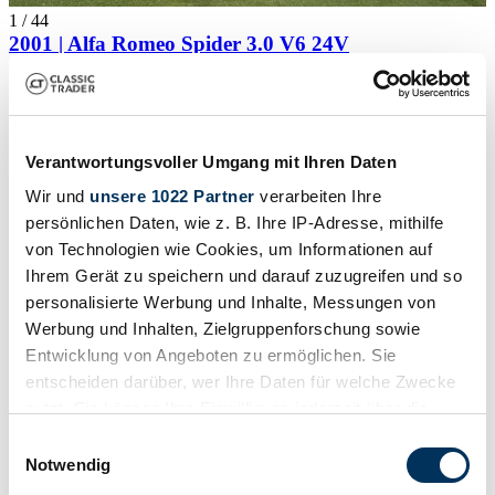
1
/
44
2001 | Alfa Romeo Spider 3.0 V6 24V
ALFA ROMEO Spider 3.0i V6 24V L "Busso"
25 800 €
Verantwortungsvoller Umgang mit Ihren Daten
Wir und
unsere 1022 Partner
verarbeiten Ihre
persönlichen Daten, wie z. B. Ihre IP-Adresse, mithilfe
von Technologien wie Cookies, um Informationen auf
Ihrem Gerät zu speichern und darauf zuzugreifen und so
personalisierte Werbung und Inhalte, Messungen von
Werbung und Inhalten, Zielgruppenforschung sowie
Entwicklung von Angeboten zu ermöglichen. Sie
entscheiden darüber, wer Ihre Daten für welche Zwecke
nutzt. Sie können Ihre Einwilligung jederzeit über die
Cookie-Erklärung oder durch Klicken auf das Privacy
Einwilligungsauswahl
Trigger Symbol ändern oder widerrufen
Notwendig