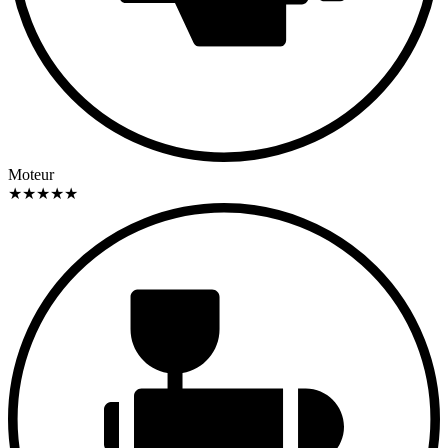
Moteur
★
★
★
★
★