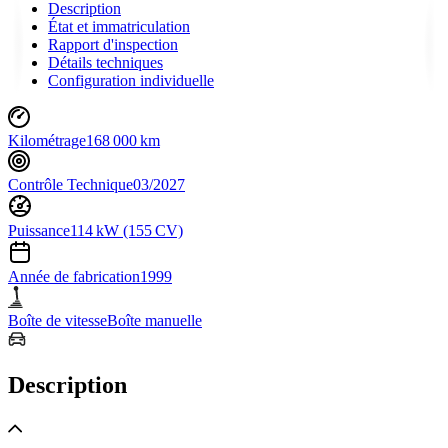
Description
État et immatriculation
Rapport d'inspection
Détails techniques
Configuration individuelle
Kilométrage
168 000 km
Contrôle Technique
03/2027
Puissance
114 kW (155 CV)
Année de fabrication
1999
Boîte de vitesse
Boîte manuelle
Description