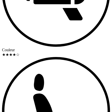
Couleur
★
★
★
★
☆