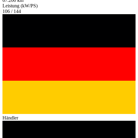
67.200 km
Leistung (kW/PS)
106 / 144
Händler