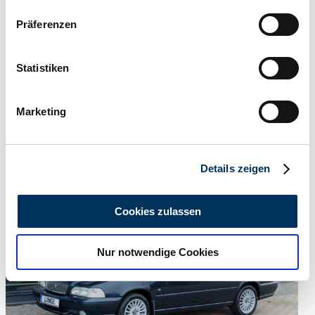
Wenn Sie es erlauben, würden wir auch gerne:
Präferenzen
Informationen über Ihre geografische Lage
erfassen, welche bis auf einige Meter genau sein
können
Statistiken
Ihr Gerät durch aktives Scannen nach
bestimmten Merkmalen (Fingerprinting) identifizieren
Marketing
Erfahren Sie mehr darüber, wie Ihre persönlichen Daten
verarbeitet werden, und legen Sie Ihre Präferenzen im
Abschnitt Einzelheiten
fest.
Details zeigen
Händler
Wir verwenden Cookies, um Inhalte und Anzeigen zu
Abgelaufenes Inserat
personalisieren, Funktionen für soziale Medien anbieten
Cookies zulassen
zu können und die Zugriffe auf unsere Website zu
analysieren. Außerdem geben wir Informationen zu Ihrer
Nur notwendige Cookies
Verwendung unserer Website an unsere Partner für
soziale Medien, Werbung und Analysen weiter. Unsere
Partner führen diese Informationen möglicherweise mit
weiteren Daten zusammen, die Sie ihnen bereitgestellt