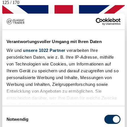
125 / 170
Verantwortungsvoller Umgang mit Ihren Daten
Wir und
unsere 1022 Partner
verarbeiten Ihre
persönlichen Daten, wie z. B. Ihre IP-Adresse, mithilfe
von Technologien wie Cookies, um Informationen auf
Ihrem Gerät zu speichern und darauf zuzugreifen und so
personalisierte Werbung und Inhalte, Messungen von
Werbung und Inhalten, Zielgruppenforschung sowie
Entwicklung von Angeboten zu ermöglichen. Sie
entscheiden darüber, wer Ihre Daten für welche Zwecke
Händler
nutzt. Sie können Ihre Einwilligung jederzeit über die
Cookie-Erklärung oder durch Klicken auf das Privacy
Einwilligungsauswahl
Trigger Symbol ändern oder widerrufen
Notwendig