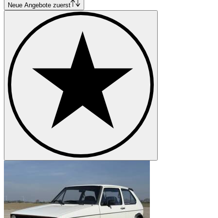
verbauten Motors entstand ein kurzes Fahrzeug mit verhältnismäßig
Neue Angebote zuerst
großem Platzangebot. Der aus dem Audi 50 bekannte 50 PS Motor
mit 1,1 Liter Hubraum wurde übernommen und wahlweise auf 70
PS bei 1,5 Litern erhöht. Volkswagen brachte mit dem VW Golf ein
zwischen Motorisierung und Verbrauch ausgewogenes Modell, was
wegen der Ölkrise zu dieser Zeit besonders gefragt war, heraus.
Die Karosserieversionen des VW Golf 1
1976 erschien von großer Skepsis begleitet der VW Golf 1 Diesel.
Die für Kompaktwagen seinerzeit ungewöhnliche Diesel-
Motorisierung machte den VW Golf 1 Diesel mit 5,0 l/ 100 km zu
einem der sparsamsten Wagen seiner Klasse. Der zunächst
schleppend anlaufende Verkauf stabilisierte sich jedoch später und
machte letztlich ein Sechstel der insgesamt produzierten VW Golf 1
aus. Ebenfalls 1976 wurde der VW Golf GTI vorgestellt. Diese mit
110 PS deutlich leistungsstärkere Variante unterscheidet sich
äußerlich durch größere Reifen, breitere Kotflügel und Stoßstangen
sowie einen rot umrandeten Kühlergrill. Erst 1979 erschien die sehr
erfolgreiche Cabrio Version, welche letztlich das meistverkaufte
Cabrio weltweit werden sollte. Auf Basis des VW Golf entstanden
weitere Modell wie der VW Jetta und der VW Caddy. Bis die erste
Generation des VW Golf 1983 durch den VW Golf 2 abgelöst
wurde, entstanden mehr als sechs Millionen Exemplare des Modells.