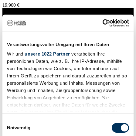
19.900 €
Verantwortungsvoller Umgang mit Ihren Daten
Wir und
unsere 1022 Partner
verarbeiten Ihre
persönlichen Daten, wie z. B. Ihre IP-Adresse, mithilfe
von Technologien wie Cookies, um Informationen auf
Ihrem Gerät zu speichern und darauf zuzugreifen und so
personalisierte Werbung und Inhalte, Messungen von
Werbung und Inhalten, Zielgruppenforschung sowie
Entwicklung von Angeboten zu ermöglichen. Sie
entscheiden darüber, wer Ihre Daten für welche Zwecke
Händler
nutzt. Sie können Ihre Einwilligung jederzeit über die
Baureihe
Cookie-Erklärung oder durch Klicken auf das Privacy
Typ 17
Einwilligungsauswahl
Karosserieform
Trigger Symbol ändern oder widerrufen
Notwendig
Limousine (3-Türen)