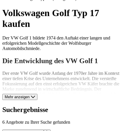
Volkswagen Golf Typ 17
kaufen
Der VW Golf 1 bildete 1974 den Auftakt einer langen und
erfolgreichen Modellgeschichte der Wolfsburger
Automobilschmiede.
Die Entwicklung des VW Golf 1
Der erste VW Golf wurde Anfang der 1970er Jahre im Kontext
einer tiefen Krise des Unternehmens entwickelt. Die versteifte
Fokussierung auf den einst erfolgreichen VW Käfer brachte die
Marke zunehmend in wirtschaftliche Bedrängnis. Der
Kompaktwagen VW Golf 1 folgte als Befreiungsschlag auf das
Mehr anzeigen
Modell VW 1303 und leitete bei VW ein neues Zeitalter ein. Das
vorher dominierende hecklastige Konzept wurde zugunsten des
Suchergebnisse
Frontantriebs umgestellt, wie es die Konkurrenz im
Kompaktwagensegment bereits vorgemacht hatte. Für das
Karosseriedesign verantwortlich war Giorgio Giugiaro, der die bis
6 Angebote zu Ihrer Suche gefunden
heute charakteristische Form des Modells prägte. Dank eines quer