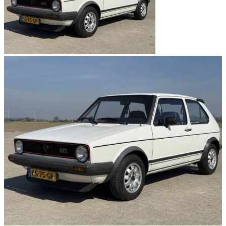
Golf Baureihen
Volkswagen Typ 155
Volkswagen Typ 17
Volkswagen Typ 17 A1
Volkswagen Typ 19E
Volkswagen Typ 1H
Volkswagen Typ 1J
Volkswagen Typ 1K
Volkswagen Typ 330
Volkswagen Typ AU
Volkswagen Typ CD
Volkswagen Modelle
Volkswagen Beetle
Volkswagen Buggy
Volkswagen Corrado
Volkswagen Jetta
Volkswagen Karmann Ghia
Volkswagen Käfer