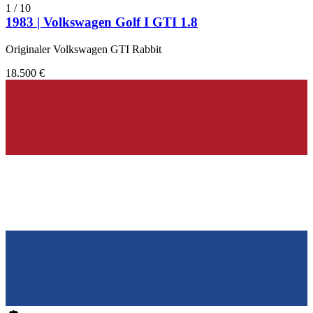
Volkswagen Kübel
1
/
10
Volkswagen New Beetle
1983 | Volkswagen Golf I GTI 1.8
Volkswagen Passat
Volkswagen Polo
Originaler Volkswagen GTI Rabbit
Volkswagen Transporter
Volkswagen Typ 3
18.500 €