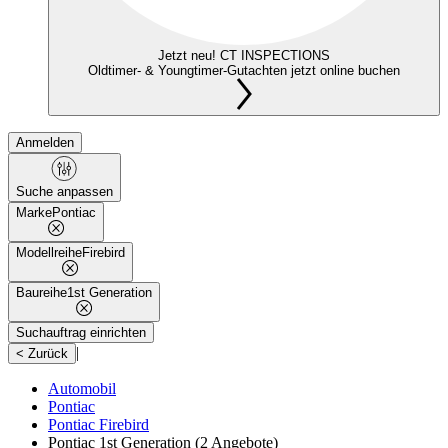
Jetzt neu! CT INSPECTIONS
Oldtimer- & Youngtimer-Gutachten jetzt online buchen
Anmelden
Suche anpassen
Marke
Pontiac
Modellreihe
Firebird
Baureihe
1st Generation
Suchauftrag einrichten
|
< Zurück
Automobil
Pontiac
Pontiac Firebird
Pontiac 1st Generation
(2 Angebote)