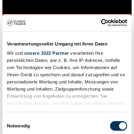
Verantwortungsvoller Umgang mit Ihren Daten
Wir und
unsere 1022 Partner
verarbeiten Ihre
persönlichen Daten, wie z. B. Ihre IP-Adresse, mithilfe
von Technologien wie Cookies, um Informationen auf
Ihrem Gerät zu speichern und darauf zuzugreifen und so
personalisierte Werbung und Inhalte, Messungen von
Händler
Baureihe
Werbung und Inhalten, Zielgruppenforschung sowie
1st Generation
Entwicklung von Angeboten zu ermöglichen. Sie
Karosserieform
entscheiden darüber, wer Ihre Daten für welche Zwecke
Cabriolet
Tachostand (abgelesen)
nutzt. Sie können Ihre Einwilligung jederzeit über die
48.100 km
Cookie-Erklärung oder durch Klicken auf das Privacy
Einwilligungsauswahl
Leistung (kW/PS)
Trigger Symbol ändern oder widerrufen
239 / 325
Notwendig