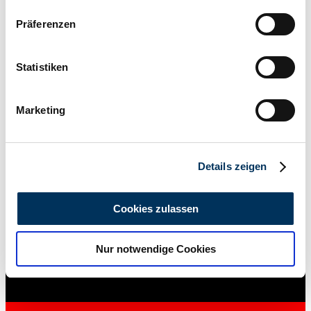
Wenn Sie es erlauben, würden wir auch gerne:
Präferenzen
Informationen über Ihre geografische Lage
erfassen, welche bis auf einige Meter genau sein
können
Statistiken
Ihr Gerät durch aktives Scannen nach
bestimmten Merkmalen (Fingerprinting) identifizieren
Marketing
Erfahren Sie mehr darüber, wie Ihre persönlichen Daten
verarbeitet werden, und legen Sie Ihre Präferenzen im
Abschnitt Einzelheiten
fest.
Details zeigen
Wir verwenden Cookies, um Inhalte und Anzeigen zu
personalisieren, Funktionen für soziale Medien anbieten
Cookies zulassen
zu können und die Zugriffe auf unsere Website zu
Händler
analysieren. Außerdem geben wir Informationen zu Ihrer
Nur notwendige Cookies
Verwendung unserer Website an unsere Partner für
soziale Medien, Werbung und Analysen weiter. Unsere
Partner führen diese Informationen möglicherweise mit
weiteren Daten zusammen, die Sie ihnen bereitgestellt