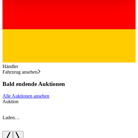
haben oder die sie im Rahmen Ihrer Nutzung der Dienste
gesammelt haben.
Datenschutzerklärung
Händler
Fahrzeug ansehen
Bald endende Auktionen
Alle Auktionen ansehen
Auktion
A
Laden…