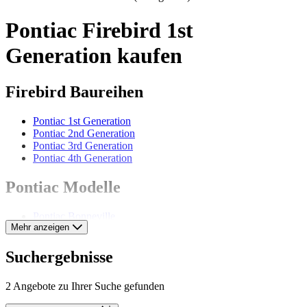
Pontiac Firebird 1st
Generation kaufen
Firebird Baureihen
Pontiac 1st Generation
Pontiac 2nd Generation
Pontiac 3rd Generation
Pontiac 4th Generation
Pontiac Modelle
Pontiac Bonneville
Mehr anzeigen
Pontiac Catalina
Pontiac Chieftain
Pontiac Economy Eight
Suchergebnisse
Pontiac Fiero
Pontiac Grand Ville
2 Angebote zu Ihrer Suche gefunden
Pontiac GTO
Pontiac Le Mans