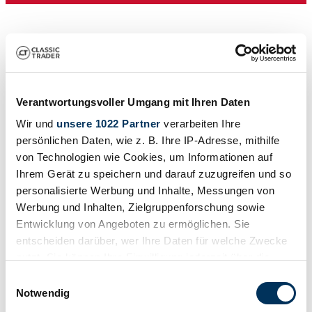
Verantwortungsvoller Umgang mit Ihren Daten
Wir und
unsere 1022 Partner
verarbeiten Ihre
persönlichen Daten, wie z. B. Ihre IP-Adresse, mithilfe
von Technologien wie Cookies, um Informationen auf
Händler
Ihrem Gerät zu speichern und darauf zuzugreifen und so
Baureihe
R 107
personalisierte Werbung und Inhalte, Messungen von
Karosserieform
Werbung und Inhalten, Zielgruppenforschung sowie
Cabriolet (Roadster)
Entwicklung von Angeboten zu ermöglichen. Sie
Tachostand (abgelesen)
87.614 mi
entscheiden darüber, wer Ihre Daten für welche Zwecke
Leistung (kW/PS)
nutzt. Sie können Ihre Einwilligung jederzeit über die
169 / 230
Cookie-Erklärung oder durch Klicken auf das Privacy
Einwilligungsauswahl
Trigger Symbol ändern oder widerrufen
Notwendig