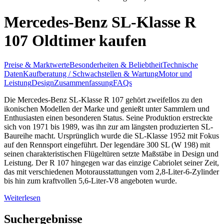
Mercedes-Benz SL-Klasse R
107 Oldtimer kaufen
Preise & Marktwerte
Besonderheiten & Beliebtheit
Technische
Daten
Kaufberatung / Schwachstellen & Wartung
Motor und
Leistung
Design
Zusammenfassung
FAQs
Die Mercedes-Benz SL-Klasse R 107 gehört zweifellos zu den
ikonischen Modellen der Marke und genießt unter Sammlern und
Enthusiasten einen besonderen Status. Seine Produktion erstreckte
sich von 1971 bis 1989, was ihn zur am längsten produzierten SL-
Baureihe macht. Ursprünglich wurde die SL-Klasse 1952 mit Fokus
auf den Rennsport eingeführt. Der legendäre 300 SL (W 198) mit
seinen charakteristischen Flügeltüren setzte Maßstäbe in Design und
Leistung. Der R 107 hingegen war das einzige Cabriolet seiner Zeit,
das mit verschiedenen Motorausstattungen vom 2,8-Liter-6-Zylinder
bis hin zum kraftvollen 5,6-Liter-V8 angeboten wurde.
Weiterlesen
Suchergebnisse