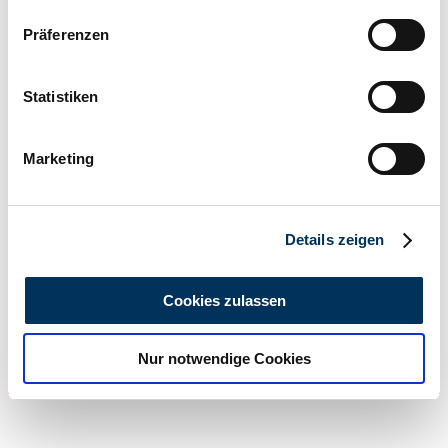
Wenn Sie es erlauben, würden wir auch gerne:
Präferenzen
Informationen über Ihre geografische Lage
erfassen, welche bis auf einige Meter genau sein
können
Statistiken
Ihr Gerät durch aktives Scannen nach
bestimmten Merkmalen (Fingerprinting) identifizieren
Marketing
Erfahren Sie mehr darüber, wie Ihre persönlichen Daten
verarbeitet werden, und legen Sie Ihre Präferenzen im
Abschnitt Einzelheiten
fest.
Details zeigen
Wir verwenden Cookies, um Inhalte und Anzeigen zu
Händler
personalisieren, Funktionen für soziale Medien anbieten
Cookies zulassen
zu können und die Zugriffe auf unsere Website zu
analysieren. Außerdem geben wir Informationen zu Ihrer
Nur notwendige Cookies
Verwendung unserer Website an unsere Partner für
soziale Medien, Werbung und Analysen weiter. Unsere
Partner führen diese Informationen möglicherweise mit
weiteren Daten zusammen, die Sie ihnen bereitgestellt