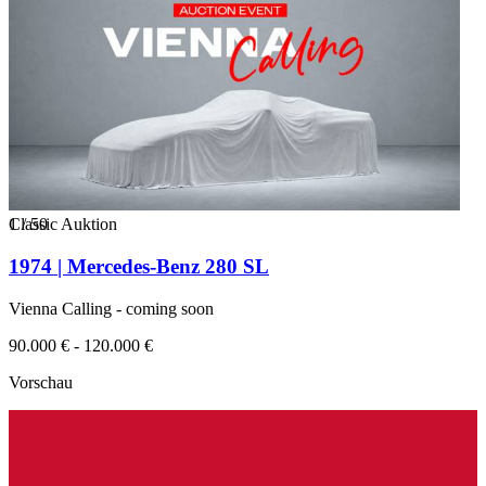
1
Classic Auktion
/
50
1974 | Mercedes-Benz 280 SL
Vienna Calling - coming soon
90.000 € - 120.000 €
Vorschau