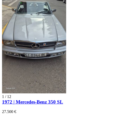
1
/
12
1972 | Mercedes-Benz 350 SL
27.500 €