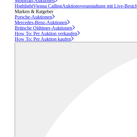
Motorrad-Auktionen
Highlight
Vienna Calling
Auktionsveranstaltung mit Live-Besic
Marken & Ratgeber
Porsche-Auktionen
Mercedes-Benz-Auktionen
Britische Oldtimer-Auktionen
How To: Per Auktion verkaufen
How To: Per Auktion kaufen