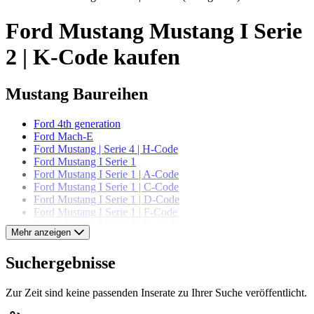
Ford Mustang Mustang I Serie
2 | K-Code kaufen
Mustang Baureihen
Ford 4th generation
Ford Mach-E
Ford Mustang | Serie 4 | H-Code
Ford Mustang I Serie 1
Ford Mustang I Serie 1 | A-Code
Ford Mustang I Serie 1 | C-Code
Ford Mustang I Serie 1 | D-Code
Ford Mustang I Serie 1 | F-Code
Ford Mustang I Serie 1 | K-Code
Mehr anzeigen
Ford Mustang I Serie 1 | T-Code
Ford Mustang I Serie 1 | U-Code
Suchergebnisse
Ford Mustang I Serie 2
Ford Mustang I Serie 2 | A-Code
Ford Mustang I Serie 2 | C-Code
Zur Zeit sind keine passenden Inserate zu Ihrer Suche veröffentlicht.
Ford Mustang I Serie 2 | J-Code
Ford Mustang I Serie 2 | K-Code