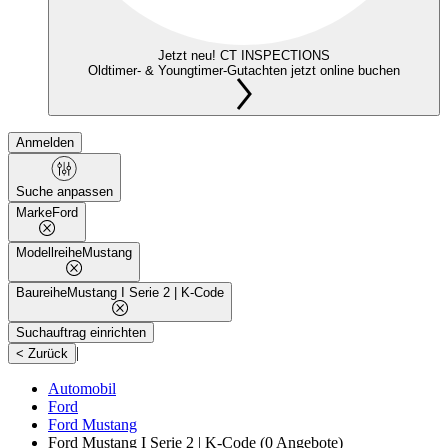
Jetzt neu! CT INSPECTIONS
Oldtimer- & Youngtimer-Gutachten jetzt online buchen
Anmelden
Suche anpassen
Marke
Ford
Modellreihe
Mustang
Baureihe
Mustang I Serie 2 | K-Code
Suchauftrag einrichten
|
< Zurück
Automobil
Ford
Ford Mustang
Ford Mustang I Serie 2 | K-Code
(0 Angebote)