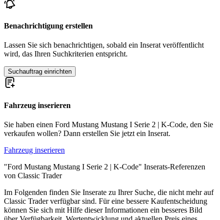
Ford Mustang I Serie 2 | R-Code
Ford Mustang I Serie 2 | S-Code
Ford Mustang I Serie 2 | T-Code
Benachrichtigung erstellen
Ford Mustang I Serie 2 | W-Code
Ford Mustang I Serie 2 | X-Code
Lassen Sie sich benachrichtigen, sobald ein Inserat veröffentlicht
Ford Mustang I Serie 3
wird, das Ihren Suchkriterien entspricht.
Ford Mustang I Serie 3 | F-Code
Ford Mustang I Serie 3 | G-Code
Suchauftrag einrichten
Ford Mustang I Serie 3 | H-Code
Ford Mustang I Serie 3 | L-Code
Ford Mustang I Serie 3 | M-Code
Fahrzeug inserieren
Ford Mustang I Serie 3 | O-Code
Ford Mustang I Serie 3 | Q-Code
Ford Mustang I Serie 3 | R-Code
Sie haben einen Ford Mustang Mustang I Serie 2 | K-Code, den Sie
Ford Mustang I Serie 3 | S-Code
verkaufen wollen? Dann erstellen Sie jetzt ein Inserat.
Ford Mustang I Serie 3 | T-Code
Ford Mustang I Serie 3 | Z-Code
Fahrzeug inserieren
Ford Mustang I Serie 4
"Ford Mustang Mustang I Serie 2 | K-Code" Inserats-Referenzen
Ford Mustang I Serie 4 | C-Code
von Classic Trader
Ford Mustang I Serie 4 | F-Code
Ford Mustang I Serie 4 | H-Code
Im Folgenden finden Sie Inserate zu Ihrer Suche, die nicht mehr auf
Ford Mustang I Serie 4 | J-Code (Ram Air)
Classic Trader verfügbar sind. Für eine bessere Kaufentscheidung
Ford Mustang I Serie 4 | L-Code
können Sie sich mit Hilfe dieser Informationen ein besseres Bild
Ford Mustang I Serie 4 | M-Code
über Verfügbarkeit, Wertentwicklung und aktuellen Preis eines