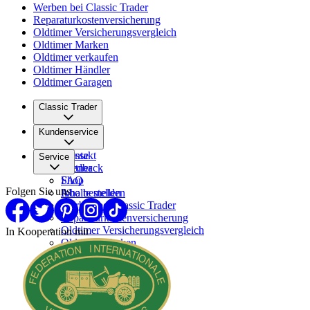
Werben bei Classic Trader
Reparaturkostenversicherung
Oldtimer Versicherungsvergleich
Oldtimer Marken
Oldtimer verkaufen
Oldtimer Händler
Oldtimer Garagen
Classic Trader
Über uns
Kundenservice
Karriere
Presse
Kontakt
Service
Partner
Feedback
FAQ
Shop
Folgen Sie uns
Inhalte melden
Abo bestellen
Werben bei Classic Trader
Reparaturkostenversicherung
Oldtimer Versicherungsvergleich
In Kooperation mit
Oldtimer Marken
Oldtimer verkaufen
Oldtimer Händler
Oldtimer Garagen