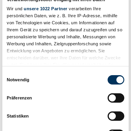
Wir und
unsere 1022 Partner
verarbeiten Ihre
persönlichen Daten, wie z. B. Ihre IP-Adresse, mithilfe
von Technologien wie Cookies, um Informationen auf
Ihrem Gerät zu speichern und darauf zuzugreifen und so
personalisierte Werbung und Inhalte, Messungen von
Werbung und Inhalten, Zielgruppenforschung sowie
Entwicklung von Angeboten zu ermöglichen. Sie
entscheiden darüber, wer Ihre Daten für welche Zwecke
nutzt. Sie können Ihre Einwilligung jederzeit über die
Händler
Cookie-Erklärung oder durch Klicken auf das Privacy
Einwilligungsauswahl
Abgelaufenes Inserat
Trigger Symbol ändern oder widerrufen
Notwendig
Wenn Sie es erlauben, würden wir auch gerne:
Präferenzen
Informationen über Ihre geografische Lage
erfassen, welche bis auf einige Meter genau sein
können
Statistiken
Ihr Gerät durch aktives Scannen nach
bestimmten Merkmalen (Fingerprinting) identifizieren