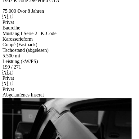
1967 K code 289 HiPo GTA
75.000 €
vor 8 Jahren
🇳🇴
Privat
Baureihe
Mustang I Serie 2 | K-Code
Karosserieform
Coupé (Fastback)
Tachostand (abgelesen)
5.500 mi
Leistung (kW/PS)
199 / 271
🇳🇴
Privat
🇳🇴
Privat
Abgelaufenes Inserat