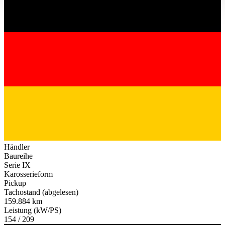
haben oder die sie im Rahmen Ihrer Nutzung der Dienste
gesammelt haben.
Datenschutzerklärung
Händler
Baureihe
Serie IX
Karosserieform
Pickup
Tachostand (abgelesen)
159.884 km
Leistung (kW/PS)
154 / 209