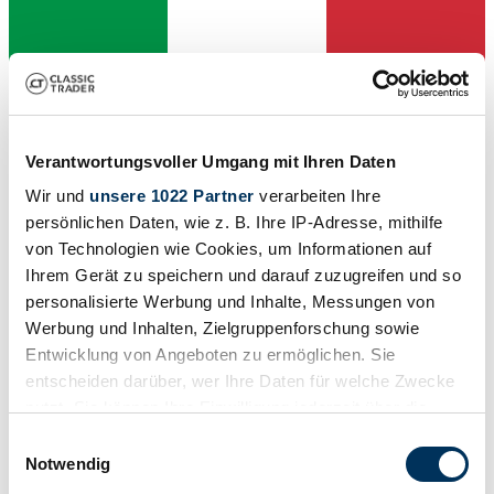
Händler
Verantwortungsvoller Umgang mit Ihren Daten
Wir und
unsere 1022 Partner
verarbeiten Ihre
persönlichen Daten, wie z. B. Ihre IP-Adresse, mithilfe
von Technologien wie Cookies, um Informationen auf
Ihrem Gerät zu speichern und darauf zuzugreifen und so
personalisierte Werbung und Inhalte, Messungen von
Werbung und Inhalten, Zielgruppenforschung sowie
Entwicklung von Angeboten zu ermöglichen. Sie
entscheiden darüber, wer Ihre Daten für welche Zwecke
nutzt. Sie können Ihre Einwilligung jederzeit über die
Cookie-Erklärung oder durch Klicken auf das Privacy
Einwilligungsauswahl
Trigger Symbol ändern oder widerrufen
Notwendig