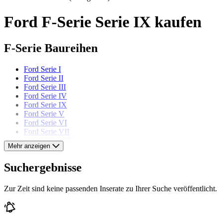
Ford F-Serie Serie IX kaufen
F-Serie Baureihen
Ford Serie I
Ford Serie II
Ford Serie III
Ford Serie IV
Ford Serie IX
Ford Serie V
Ford Serie VI
Ford Serie VII
Ford Serie VIII
Mehr anzeigen
Ford Serie X
Ford Serie XI
Suchergebnisse
Ford Serie XII
Ford Serie XIII
Ford Series II
Zur Zeit sind keine passenden Inserate zu Ihrer Suche veröffentlicht.
Ford Modelle