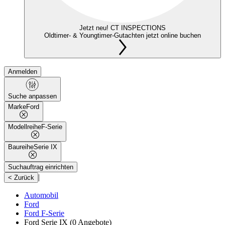
Jetzt neu! CT INSPECTIONS
Oldtimer- & Youngtimer-Gutachten jetzt online buchen
Anmelden
Suche anpassen
Marke
Ford
Modellreihe
F-Serie
Baureihe
Serie IX
Suchauftrag einrichten
|
< Zurück
Automobil
Ford
Ford F-Serie
Ford Serie IX
(0 Angebote)