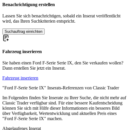
Ford Capri
Benachrichtigung erstellen
Ford Cortina
Ford Escort
Lassen Sie sich benachrichtigen, sobald ein Inserat veröffentlicht
Ford Fiesta
wird, das Ihren Suchkriterien entspricht.
Ford GT40
Ford Modell A
Suchauftrag einrichten
Ford Modell T
Ford Mustang
Ford Sierra
Ford Taunus
Fahrzeug inserieren
Ford Thunderbird
Ford V8
Sie haben einen Ford F-Serie Serie IX, den Sie verkaufen wollen?
Dann erstellen Sie jetzt ein Inserat.
Fahrzeug inserieren
"Ford F-Serie Serie IX" Inserats-Referenzen von Classic Trader
Im Folgenden finden Sie Inserate zu Ihrer Suche, die nicht mehr auf
Classic Trader verfügbar sind. Für eine bessere Kaufentscheidung
können Sie sich mit Hilfe dieser Informationen ein besseres Bild
über Verfügbarkeit, Wertentwicklung und aktuellen Preis eines
"Ford F-Serie Serie IX" machen.
Abgelaufenes Inserat