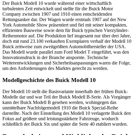
Der Buick Modell 10 wurde während einer wirtschaftlich
turbulenten Zeit entwickelt und stellte für die Buick Motor
Company zwischen 1907 und 1910 einen entscheidenden
Rettungsanker dar. Der Wagen wurde erstmals 1907 auf der New
York Automobile Show präsentiert und fiel mit seiner kompakten,
effizienten Bauweise sowie dem für Buick typischen Vierzylinder-
Reihenmotor auf. Die Produktion lief insgesamt nur über drei Jahre,
doch mit rund 23.100 verkauften Exemplaren verhalf der Modell 10
Buick zeitweise zum zweitgrößten Automobilhersteller der USA.
Das Modell wurde parallel zum Ford Model T eingeführt, was den
Innovationsdruck in der Branche anspornte. Technische
Weiterentwicklungen und Sicherheitsanpassungen waren die Folge,
um den Anforderungen des Marktes gerecht zu werden.
Modellgeschichte des Buick Modell 10
Der Modell 10 stellt die Basisvariante innerhalb der frühen Buick-
Modelle dar und war Teil der Buick Modell B-Serie. Als Vorgänger
kann der Buick Modell B gesehen werden, wohingegen das
unmittelbare Nachfolgemodell 1910 die Buick Special-Reihe
darstellte. Nach der Einstellung des Modell 10 verlagerte Buick den
Fokus auf größere und leistungsstärkere Fahrzeuge, wodurch
schließlich der Buick Six und später die Serie 40 etabliert wurden.