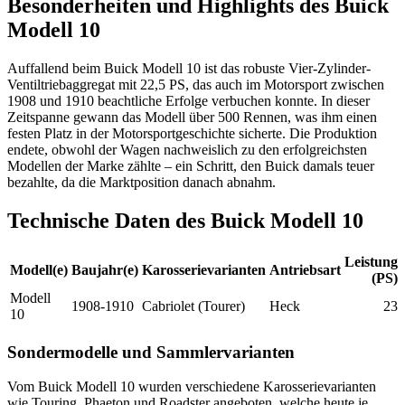
Besonderheiten und Highlights des Buick
Modell 10
Auffallend beim Buick Modell 10 ist das robuste Vier-Zylinder-
Ventiltriebaggregat mit 22,5 PS, das auch im Motorsport zwischen
1908 und 1910 beachtliche Erfolge verbuchen konnte. In dieser
Zeitspanne gewann das Modell über 500 Rennen, was ihm einen
festen Platz in der Motorsportgeschichte sicherte. Die Produktion
endete, obwohl der Wagen nachweislich zu den erfolgreichsten
Modellen der Marke zählte – ein Schritt, den Buick damals teuer
bezahlte, da die Marktposition danach abnahm.
Technische Daten des Buick Modell 10
Leistung
Modell(e)
Baujahr(e)
Karosserievarianten
Antriebsart
(PS)
Modell
1908-1910
Cabriolet (Tourer)
Heck
23
10
Sondermodelle und Sammlervarianten
Vom Buick Modell 10 wurden verschiedene Karosserievarianten
wie Touring, Phaeton und Roadster angeboten, welche heute je