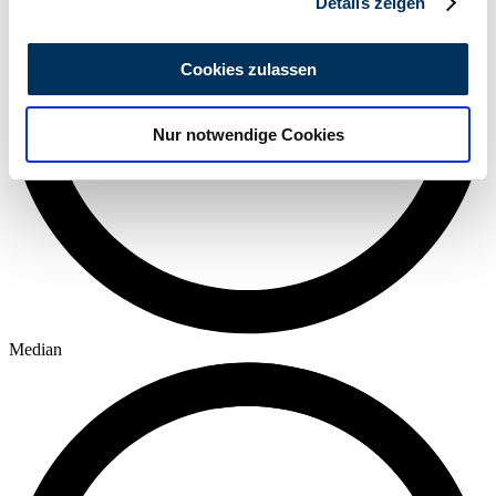
Details zeigen
Wir verwenden Cookies, um Inhalte und Anzeigen zu
personalisieren, Funktionen für soziale Medien anbieten
Cookies zulassen
zu können und die Zugriffe auf unsere Website zu
analysieren. Außerdem geben wir Informationen zu Ihrer
Nur notwendige Cookies
Verwendung unserer Website an unsere Partner für
soziale Medien, Werbung und Analysen weiter. Unsere
Partner führen diese Informationen möglicherweise mit
weiteren Daten zusammen, die Sie ihnen bereitgestellt
haben oder die sie im Rahmen Ihrer Nutzung der Dienste
gesammelt haben.
Datenschutzerklärung
Median