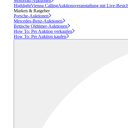
Motorrad-Auktionen
Highlight
Vienna Calling
Auktionsveranstaltung mit Live-Besic
Marken & Ratgeber
Porsche-Auktionen
Mercedes-Benz-Auktionen
Britische Oldtimer-Auktionen
How To: Per Auktion verkaufen
How To: Per Auktion kaufen