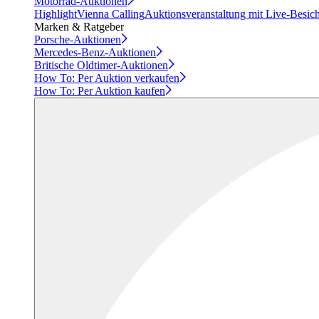
Motorrad-Auktionen
Highlight
Vienna Calling
Auktionsveranstaltung mit Live-Besic
Marken & Ratgeber
Porsche-Auktionen
Mercedes-Benz-Auktionen
Britische Oldtimer-Auktionen
How To: Per Auktion verkaufen
How To: Per Auktion kaufen