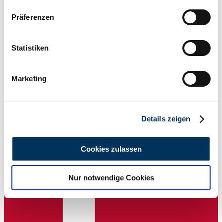
Wenn Sie es erlauben, würden wir auch gerne:
Präferenzen
Informationen über Ihre geografische Lage
erfassen, welche bis auf einige Meter genau sein
können
Statistiken
Ihr Gerät durch aktives Scannen nach
Händler
bestimmten Merkmalen (Fingerprinting) identifizieren
Marketing
Erfahren Sie mehr darüber, wie Ihre persönlichen Daten
verarbeitet werden, und legen Sie Ihre Präferenzen im
Abschnitt Einzelheiten
fest.
Details zeigen
Wir verwenden Cookies, um Inhalte und Anzeigen zu
personalisieren, Funktionen für soziale Medien anbieten
Cookies zulassen
zu können und die Zugriffe auf unsere Website zu
analysieren. Außerdem geben wir Informationen zu Ihrer
Nur notwendige Cookies
Verwendung unserer Website an unsere Partner für
soziale Medien, Werbung und Analysen weiter. Unsere
Partner führen diese Informationen möglicherweise mit
weiteren Daten zusammen, die Sie ihnen bereitgestellt