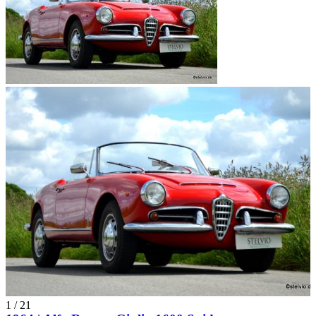
1
/
21