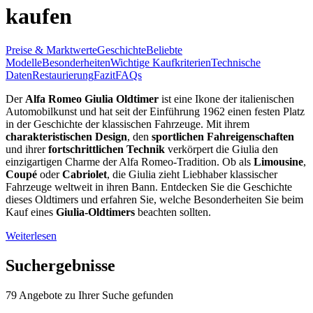
kaufen
Preise & Marktwerte
Geschichte
Beliebte
Modelle
Besonderheiten
Wichtige Kaufkriterien
Technische
Daten
Restaurierung
Fazit
FAQs
Der
Alfa Romeo Giulia Oldtimer
ist eine Ikone der italienischen
Automobilkunst und hat seit der Einführung 1962 einen festen Platz
in der Geschichte der klassischen Fahrzeuge. Mit ihrem
charakteristischen Design
, den
sportlichen Fahreigenschaften
und ihrer
fortschrittlichen Technik
verkörpert die Giulia den
einzigartigen Charme der Alfa Romeo-Tradition. Ob als
Limousine
,
Coupé
oder
Cabriolet
, die Giulia zieht Liebhaber klassischer
Fahrzeuge weltweit in ihren Bann. Entdecken Sie die Geschichte
dieses Oldtimers und erfahren Sie, welche Besonderheiten Sie beim
Kauf eines
Giulia-Oldtimers
beachten sollten.
Weiterlesen
Suchergebnisse
79 Angebote zu Ihrer Suche gefunden