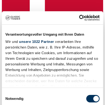
Händler
Karosserieform
Verantwortungsvoller Umgang mit Ihren Daten
Limousine (4-Türen)
Wir und
unsere 1022 Partner
verarbeiten Ihre
Tachostand (abgelesen)
18.726 km
persönlichen Daten, wie z. B. Ihre IP-Adresse, mithilfe
Leistung (kW/PS)
von Technologien wie Cookies, um Informationen auf
96 / 130
Ihrem Gerät zu speichern und darauf zuzugreifen und so
personalisierte Werbung und Inhalte, Messungen von
Werbung und Inhalten, Zielgruppenforschung sowie
Entwicklung von Angeboten zu ermöglichen. Sie
entscheiden darüber, wer Ihre Daten für welche Zwecke
nutzt. Sie können Ihre Einwilligung jederzeit über die
Cookie-Erklärung oder durch Klicken auf das Privacy
Einwilligungsauswahl
Trigger Symbol ändern oder widerrufen
Notwendig