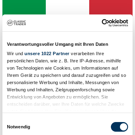
Verantwortungsvoller Umgang mit Ihren Daten
Händler
Karosserieform
Wir und
unsere 1022 Partner
verarbeiten Ihre
Limousine (4-Türen)
persönlichen Daten, wie z. B. Ihre IP-Adresse, mithilfe
Tachostand (abgelesen)
von Technologien wie Cookies, um Informationen auf
90.000 km
Leistung (kW/PS)
Ihrem Gerät zu speichern und darauf zuzugreifen und so
150 / 204
personalisierte Werbung und Inhalte, Messungen von
Werbung und Inhalten, Zielgruppenforschung sowie
Entwicklung von Angeboten zu ermöglichen. Sie
entscheiden darüber, wer Ihre Daten für welche Zwecke
nutzt. Sie können Ihre Einwilligung jederzeit über die
Cookie-Erklärung oder durch Klicken auf das Privacy
Einwilligungsauswahl
Trigger Symbol ändern oder widerrufen
Notwendig