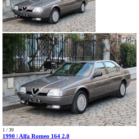
1
/
39
1990 | Alfa Romeo 164 2.0