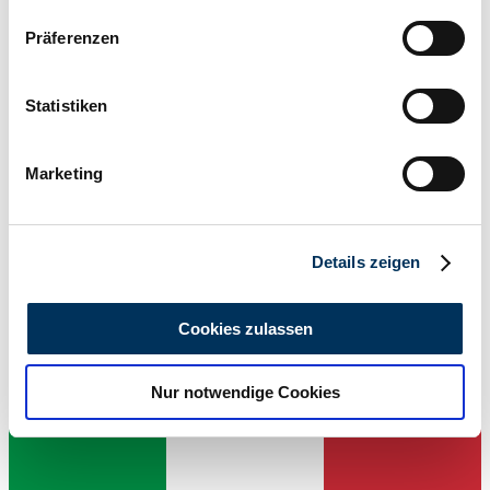
Wenn Sie es erlauben, würden wir auch gerne:
Präferenzen
Informationen über Ihre geografische Lage
erfassen, welche bis auf einige Meter genau sein
können
Statistiken
Ihr Gerät durch aktives Scannen nach
bestimmten Merkmalen (Fingerprinting) identifizieren
Marketing
Händler
Erfahren Sie mehr darüber, wie Ihre persönlichen Daten
verarbeitet werden, und legen Sie Ihre Präferenzen im
Abschnitt Einzelheiten
fest.
Details zeigen
Wir verwenden Cookies, um Inhalte und Anzeigen zu
personalisieren, Funktionen für soziale Medien anbieten
Cookies zulassen
zu können und die Zugriffe auf unsere Website zu
analysieren. Außerdem geben wir Informationen zu Ihrer
Nur notwendige Cookies
Verwendung unserer Website an unsere Partner für
soziale Medien, Werbung und Analysen weiter. Unsere
Partner führen diese Informationen möglicherweise mit
weiteren Daten zusammen, die Sie ihnen bereitgestellt