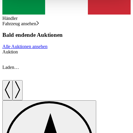
haben oder die sie im Rahmen Ihrer Nutzung der Dienste
gesammelt haben.
Datenschutzerklärung
Händler
Fahrzeug ansehen
Bald endende Auktionen
Alle Auktionen ansehen
Auktion
A
Laden…