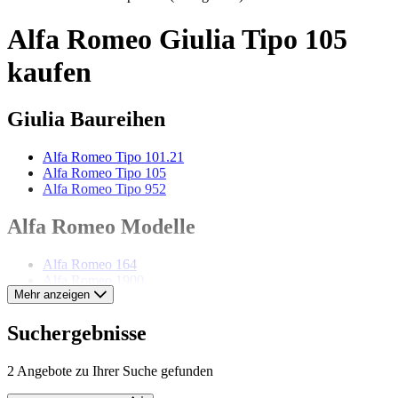
Alfa Romeo Giulia Tipo 105
kaufen
Giulia Baureihen
Alfa Romeo Tipo 101.21
Alfa Romeo Tipo 105
Alfa Romeo Tipo 952
Alfa Romeo Modelle
Alfa Romeo 164
Alfa Romeo 1900
Mehr anzeigen
Alfa Romeo 2000
Alfa Romeo 2600
Alfa Romeo 6C
Suchergebnisse
Alfa Romeo 75
Alfa Romeo Alfetta
2 Angebote zu Ihrer Suche gefunden
Alfa Romeo Giulietta
Alfa Romeo GTV