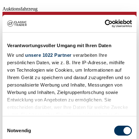
Auktionsfahrzeug
Verantwortungsvoller Umgang mit Ihren Daten
Wir und
unsere 1022 Partner
verarbeiten Ihre
persönlichen Daten, wie z. B. Ihre IP-Adresse, mithilfe
von Technologien wie Cookies, um Informationen auf
Ihrem Gerät zu speichern und darauf zuzugreifen und so
personalisierte Werbung und Inhalte, Messungen von
Werbung und Inhalten, Zielgruppenforschung sowie
Entwicklung von Angeboten zu ermöglichen. Sie
entscheiden darüber, wer Ihre Daten für welche Zwecke
nutzt. Sie können Ihre Einwilligung jederzeit über die
Auktionshaus
Baureihe
Cookie-Erklärung oder durch Klicken auf das Privacy
Einwilligungsauswahl
Tipo 105
Trigger Symbol ändern oder widerrufen
Notwendig
Karosserieform
Coupé