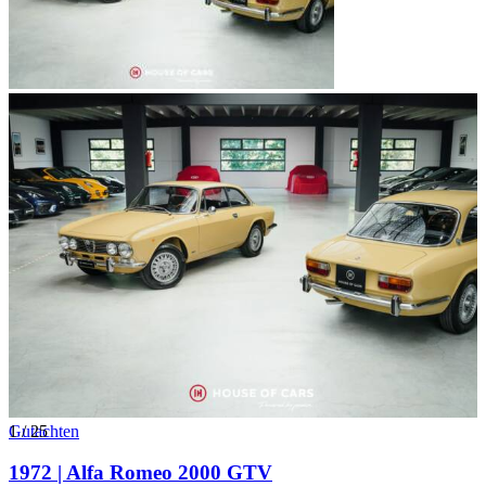
1
Gutachten
/
25
1972 | Alfa Romeo 2000 GTV