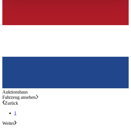
haben oder die sie im Rahmen Ihrer Nutzung der Dienste
gesammelt haben.
Datenschutzerklärung
Auktionshaus
Fahrzeug ansehen
Zurück
1
Weiter