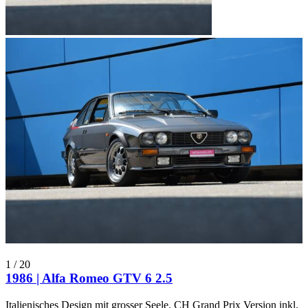
1
/
20
1986 | Alfa Romeo GTV 6 2.5
Italienisches Design mit grosser Seele. CH Grand Prix Version inkl.