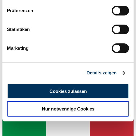
Wenn Sie es erlauben, würden wir auch gerne:
Präferenzen
Informationen über Ihre geografische Lage
erfassen, welche bis auf einige Meter genau sein
können
Statistiken
Ihr Gerät durch aktives Scannen nach
bestimmten Merkmalen (Fingerprinting) identifizieren
Marketing
Erfahren Sie mehr darüber, wie Ihre persönlichen Daten
verarbeitet werden, und legen Sie Ihre Präferenzen im
Abschnitt Einzelheiten
fest.
Details zeigen
Wir verwenden Cookies, um Inhalte und Anzeigen zu
personalisieren, Funktionen für soziale Medien anbieten
Cookies zulassen
Händler
zu können und die Zugriffe auf unsere Website zu
analysieren. Außerdem geben wir Informationen zu Ihrer
Nur notwendige Cookies
Verwendung unserer Website an unsere Partner für
soziale Medien, Werbung und Analysen weiter. Unsere
Partner führen diese Informationen möglicherweise mit
weiteren Daten zusammen, die Sie ihnen bereitgestellt