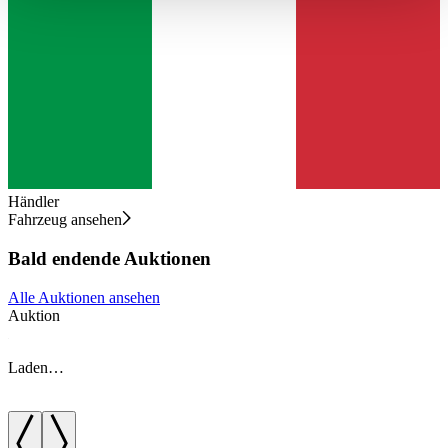
haben oder die sie im Rahmen Ihrer Nutzung der Dienste
gesammelt haben.
Datenschutzerklärung
Händler
Fahrzeug ansehen
Bald endende Auktionen
Alle Auktionen ansehen
Auktion
A
Laden…