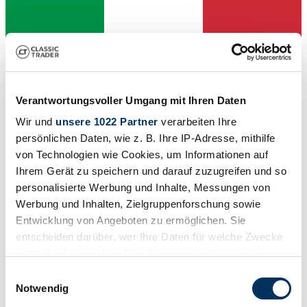
Verantwortungsvoller Umgang mit Ihren Daten
Wir und
unsere 1022 Partner
verarbeiten Ihre
persönlichen Daten, wie z. B. Ihre IP-Adresse, mithilfe
von Technologien wie Cookies, um Informationen auf
Ihrem Gerät zu speichern und darauf zuzugreifen und so
personalisierte Werbung und Inhalte, Messungen von
Werbung und Inhalten, Zielgruppenforschung sowie
Händler
Karosserieform
Entwicklung von Angeboten zu ermöglichen. Sie
Coupé
entscheiden darüber, wer Ihre Daten für welche Zwecke
Tachostand (abgelesen)
nutzt. Sie können Ihre Einwilligung jederzeit über die
107.000 km
Leistung (kW/PS)
Cookie-Erklärung oder durch Klicken auf das Privacy
Einwilligungsauswahl
96 / 131
Trigger Symbol ändern oder widerrufen
Notwendig